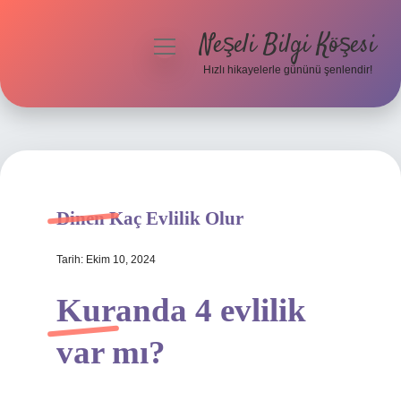
Neşeli Bilgi Köşesi
menüyü
aç
Hızlı hikayelerle gününü şenlendir!
Anasayfa
Gizlilik Politikası
Yasal Uyarı
Dinen Kaç Evlilik Olur
Hakkımızda
Tarih: Ekim 10, 2024
Kuranda 4 evlilik
var mı?