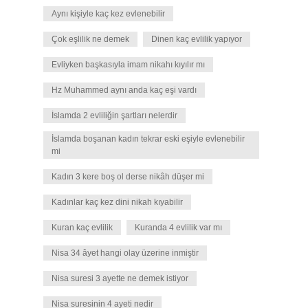
Aynı kişiyle kaç kez evlenebilir
Çok eşlilik ne demek
Dinen kaç evlilik yapıyor
Evliyken başkasıyla imam nikahı kıyılır mı
Hz Muhammed aynı anda kaç eşi vardı
İslamda 2 evliliğin şartları nelerdir
İslamda boşanan kadın tekrar eski eşiyle evlenebilir
mi
Kadın 3 kere boş ol derse nikâh düşer mi
Kadınlar kaç kez dini nikah kıyabilir
Kuran kaç evlilik
Kuranda 4 evlilik var mı
Nisa 34 âyet hangi olay üzerine inmiştir
Nisa suresi 3 ayette ne demek istiyor
Nisa suresinin 4 ayeti nedir