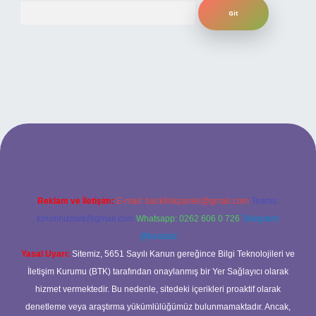
Arama
 bahis sitesi
Reklam ve İletişim:
E-mail:
backlinkpaneli@gmail.com
Teams:
forumhizmeti@gmail.com
Whatsapp: 0262 606 0 726
Telegram:
@karabul
Yasal Uyarı:
Sitemiz, 5651 Sayılı Kanun gereğince Bilgi Teknolojileri ve
İletişim Kurumu (BTK) tarafından onaylanmış bir Yer Sağlayıcı olarak
hizmet vermektedir. Bu nedenle, sitedeki içerikleri proaktif olarak
denetleme veya araştırma yükümlülüğümüz bulunmamaktadır. Ancak,