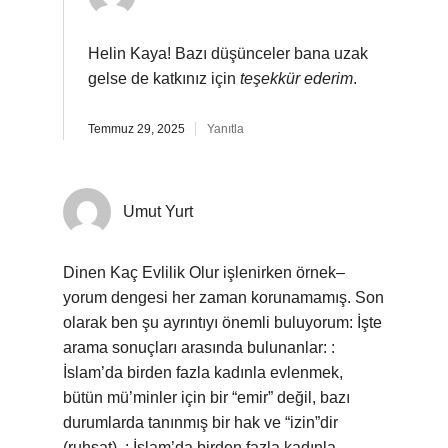
Helin Kaya! Bazı düşünceler bana uzak
gelse de katkınız için
teşekkür ederim
.
Temmuz 29, 2025
Yanıtla
Umut Yurt
Dinen Kaç Evlilik Olur işlenirken örnek–
yorum dengesi her zaman korunamamış. Son
olarak ben şu ayrıntıyı önemli buluyorum: İşte
arama sonuçları arasında bulunanlar: :
İslam’da birden fazla kadınla evlenmek,
bütün mü’minler için bir “emir” değil, bazı
durumlarda tanınmış bir hak ve “izin”dir
(ruhsat). : İslam’da birden fazla kadınla