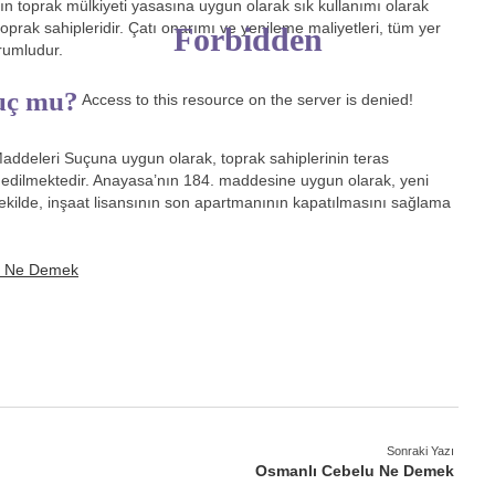
ın toprak mülkiyeti yasasına uygun olarak sık kullanımı olarak
toprak sahipleridir. Çatı onarımı ve yenileme maliyetleri, tüm yer
Forbidden
orumludur.
suç mu?
Access to this resource on the server is denied!
ddeleri Suçuna uygun olarak, toprak sahiplerinin teras
edilmektedir. Anayasa’nın 184. maddesine uygun olarak, yeni
 şekilde, inşaat lisansının son apartmanının kapatılmasını sağlama
ap Ne Demek
Sonraki Yazı
Osmanlı Cebelu Ne Demek