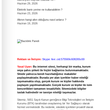
Haziran 29, 2026
Elektrik bantı yerine ne kullanabilirim ?
Haziran 23, 2026
Altının hangi altın olduğunu nasıl anlarız ?
Haziran 19, 2026
Reklam ve İletişim:
Skype: live:.cid.575569c608265c69
Yasal Uyarı:
Bu internet sitesi, herhangi bir marka, kurum
veya şahıs şirketi ile hiçbir bağlantısı bulunmamaktadır.
Sitede yalnızca kendi hazırladığımız makaleler
paylaşılmaktadır. Burada yer alan içerikler haber niteliği
taşımamakta olup, gerçek kurum ve kişiler hakkında
paylaşım yapılmamaktadır. Gerçek kurum ve kişiler ile isim
benzerlikleri tamamen tesadüfidir. Sitemizdeki bilgiler
taslak halindedir ve tavsiye niteliği taşımazlar.
Sitemiz, 5651 Sayılı Kanun gereğince Bilgi Teknolojileri ve İletişim
Kurumu (BTK) tarafından onaylanmış bir Yer Sağlayıcı olarak
hizmet vermektedir. Bu nedenle, sitedeki içerikleri proaktif olarak