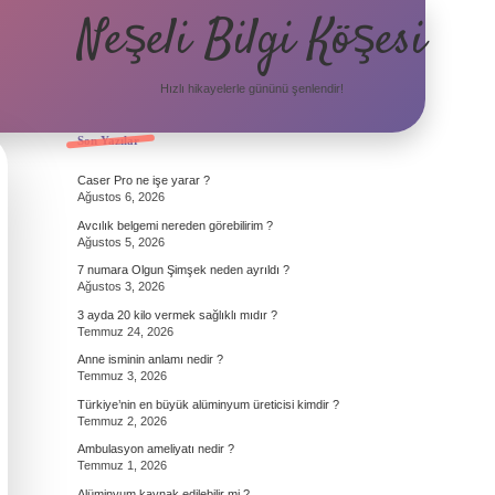
Neşeli Bilgi Köşesi
Hızlı hikayelerle gününü şenlendir!
Sidebar
Son Yazılar
Caser Pro ne işe yarar ?
Ağustos 6, 2026
Avcılık belgemi nereden görebilirim ?
Ağustos 5, 2026
7 numara Olgun Şimşek neden ayrıldı ?
Ağustos 3, 2026
3 ayda 20 kilo vermek sağlıklı mıdır ?
Temmuz 24, 2026
Anne isminin anlamı nedir ?
Temmuz 3, 2026
Türkiye’nin en büyük alüminyum üreticisi kimdir ?
Temmuz 2, 2026
Ambulasyon ameliyatı nedir ?
Temmuz 1, 2026
Alüminyum kaynak edilebilir mi ?