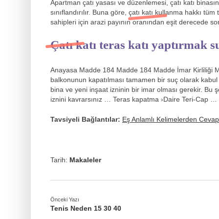
Apartman çatı yasası ve düzenlemesi, çatı katı binasın
sınıflandırılır. Buna göre, çatı katı kullanma hakkı tüm 
sahipleri için arazi payının oranından eşit derecede s
Çatı katı teras katı yaptırmak 
Anayasa Madde 184 Madde 184 Madde İmar Kirliliği Ma
balkonunun kapatılması tamamen bir suç olarak kabul 
bina ve yeni inşaat izninin bir imar olması gerekir. Bu
iznini kavrarsınız … Teras kapatma ›Daire Teri-Cap …
Tavsiyeli Bağlantılar:
Eş Anlamlı Kelimelerden Cev
Tarih:
Makaleler
Önceki Yazı
Tenis Neden 15 30 40