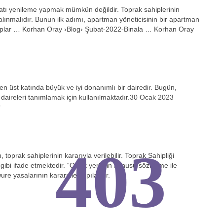
atı yenileme yapmak mümkün değildir. Toprak sahiplerinin
alınmalıdır. Bunun ilk adımı, apartman yöneticisinin bir apartman
vaplar … Korhan Oray ›Blog› Şubat-2022-Binala … Korhan Oray
 en üst katında büyük ve iyi donanımlı bir dairedir. Bugün,
 daireleri tanımlamak için kullanılmaktadır.30 Ocak 2023
?
403
 toprak sahiplerinin kararıyla verilebilir. Toprak Sahipliği
gibi ifade etmektedir. “Ortak yerlerin konusu sözleşme ile
re yasalarının kararı ile yapılabilir.