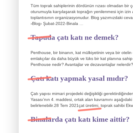
Tüm toprak sahiplerinin dördünün rızası olmadan bir ç
oturumuyla karşılaşarak toprağın yenilenmesi için izin 
toplantısının organizasyonudur. Blog yazımızdaki ce
›Blog› Şubat-2022-Binala …
Tapuda çatı katı ne demek?
Penthouse, bir binanın, kat mülkiyetinin veya bir otelin
emlakçılar da daha büyük ve lüks bir kat planına sahip
Penthouse nedir? Avantajlar ve dezavantajlar nelerdir
Çatı katı yapmak yasal mıdır?
Çatı yapısı mimari projedeki değişikliği gerektirdiğinden,
Yasası’nın 4. maddesi, ortak alan kavramını aşağıdaki 
belirlenebilir.28 Tem 2021çat üretimi, toprak sahibi Ekwu
Binalarda çatı katı kime aittir?