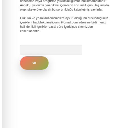
denetleme veya araştırma yükümlülüğümüz bulunmamaktadır.
Ancak, üyelerimiz yazdıkları içeriklerin sorumluluğunu taşımakta
olup, siteye üye olarak bu sorumluluğu kabul etmiş sayılırlar.
Hukuka ve yasal düzenlemelere aykırı olduğunu düşündüğünüz
içerikleri,
backlinkpanelicomtr@gmail.com
adresine bildirmeniz
halinde, ilgili içerikler yasal süre içerisinde sitemizden
kaldırılacaktır.
Arama