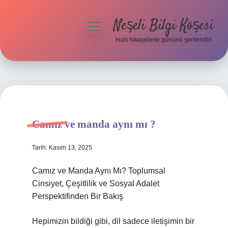
Neşeli Bilgi Köşesi
menüyü
aç
Hızlı hikayelerle gününü şenlendir!
Anasayfa
Gizlilik Politikası
Yasal Uyarı
Camız ve manda aynı mı ?
Hakkımızda
Tarih: Kasım 13, 2025
Camız ve Manda Aynı Mı? Toplumsal
Cinsiyet, Çeşitlilik ve Sosyal Adalet
Perspektifinden Bir Bakış
Hepimizin bildiği gibi, dil sadece iletişimin bir