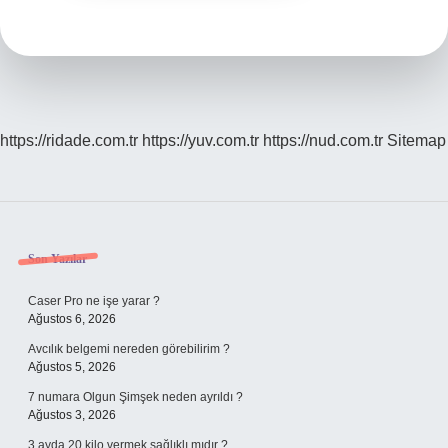
https://ridade.com.tr
https://yuv.com.tr
https://nud.com.tr
Sitemap
Sidebar
Son Yazılar
Caser Pro ne işe yarar ?
Ağustos 6, 2026
Avcılık belgemi nereden görebilirim ?
Ağustos 5, 2026
7 numara Olgun Şimşek neden ayrıldı ?
Ağustos 3, 2026
3 ayda 20 kilo vermek sağlıklı mıdır ?