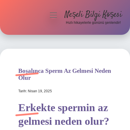
Neşeli Bilgi Köşesi
menüyü
aç
Hızlı hikayelerle gününü şenlendir!
Anasayfa
Gizlilik Politikası
Yasal Uyarı
Boşalınca Sperm Az Gelmesi Neden
Hakkımızda
Olur
Tarih: Nisan 19, 2025
Erkekte spermin az
gelmesi neden olur?