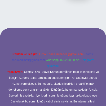
tesi
Reklam ve İletişim:
E-mail:
backlinkpaneli@gmail.com
Teams:
forumhizmeti@gmail.com
Whatsapp: 0262 606 0 726
Telegram:
@karabul
Yasal Uyarı:
Sitemiz, 5651 Sayılı Kanun gereğince Bilgi Teknolojileri ve
İletişim Kurumu (BTK) tarafından onaylanmış bir Yer Sağlayıcı olarak
hizmet vermektedir. Bu nedenle, sitedeki içerikleri proaktif olarak
denetleme veya araştırma yükümlülüğümüz bulunmamaktadır. Ancak,
üyelerimiz yazdıkları içeriklerin sorumluluğunu taşımakta olup, siteye
üye olarak bu sorumluluğu kabul etmiş sayılırlar. Bu internet sitesi,