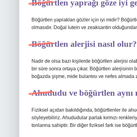
Böğürtlen yaprağı göze iyi ge
Böğürtlen yaprakları gözler için iyi midir? Böğürtl
olmasıdır. Doğal lutein ve zeaksantin olduğundan
Böğürtlen alerjisi nasıl olur?
Nadir de olsa bazı kişilerde böğürtlen alerjisi ola
bir süre sonra ortaya çıkar. Böğürtlen alerjisinin 
boğazda şişme, mide bulantısı ve nefes almada zo
Ahududu ve böğürtlen aynı 
Fiziksel açıdan bakıldığında, böğürtlenler ile ah
söyleyebiliriz. Ahududular parlak kırmızı renkler
tonlarına sahiptir. Bir diğer fiziksel fark ise böğ