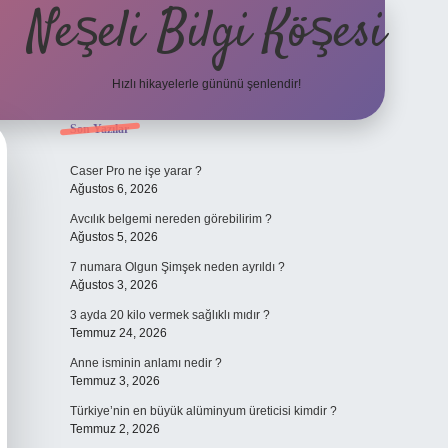
Neşeli Bilgi Köşesi
Hızlı hikayelerle gününü şenlendir!
Sidebar
Son Yazılar
ilbet bahis sites
Caser Pro ne işe yarar ?
Ağustos 6, 2026
Avcılık belgemi nereden görebilirim ?
Ağustos 5, 2026
7 numara Olgun Şimşek neden ayrıldı ?
Ağustos 3, 2026
3 ayda 20 kilo vermek sağlıklı mıdır ?
Temmuz 24, 2026
Anne isminin anlamı nedir ?
Temmuz 3, 2026
Türkiye’nin en büyük alüminyum üreticisi kimdir ?
Temmuz 2, 2026