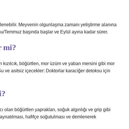
rlenebilir. Meyvenin olgunlaşma zamanı yetiştirme alanına
onu/Temmuz başında başlar ve Eylül ayına kadar sürer.
r mi?
en kızılcık, böğürtlen, mor üzüm ve yaban mersini gibi mor
u ve asitsiz içecekler: Doktorlar karaciğer detoksu için
i?
olan böğürtlen yaprakları, soğuk algınlığı ve grip gibi
 kaynatılması, hafifçe soğutulması ve demlenerek