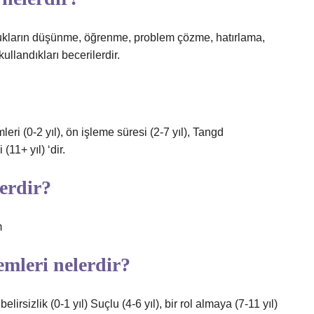
çocukların düşünme, öğrenme, problem çözme, hatırlama,
 kullandıkları becerilerdir.
ri (0-2 yıl), ön işleme süresi (2-7 yıl), Tangd
(11+ yıl) ‘dir.
lerdir?
m
emleri nelerdir?
irsizlik (0-1 yıl) Suçlu (4-6 yıl), bir rol almaya (7-11 yıl)