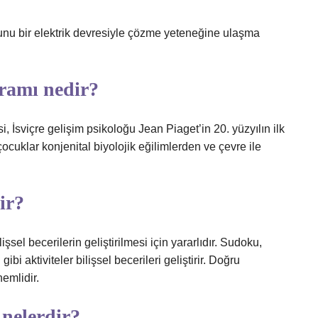
sorunu bir elektrik devresiyle çözme yeteneğine ulaşma
uramı nedir?
si, İsviçre gelişim psikoloğu Jean Piaget’in 20. yüzyılın ilk
, çocuklar konjenital biyolojik eğilimlerden ve çevre ile
lir?
şsel becerilerin geliştirilmesi için yararlıdır. Sudoku,
bi aktiviteler bilişsel becerileri geliştirir. Doğru
emlidir.
 nelerdir?