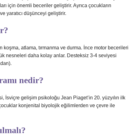
rı için önemli beceriler geliştirir. Ayrıca çocukların
e yaratıcı düşünceyi geliştirir.
ir?
n koşma, atlama, tırmanma ve durma. İnce motor becerileri
üçük nesneleri daha kolay anlar. Desteksiz 3-4 seviyesi
adan).
uramı nedir?
si, İsviçre gelişim psikoloğu Jean Piaget’in 20. yüzyılın ilk
, çocuklar konjenital biyolojik eğilimlerden ve çevre ile
pılmalı?