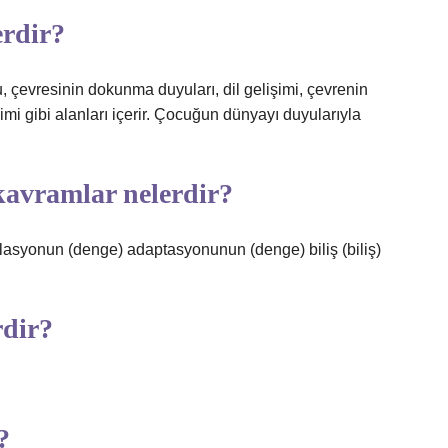
erdir?
ku, çevresinin dokunma duyuları, dil gelişimi, çevrenin
imi gibi alanları içerir. Çocuğun dünyayı duyularıyla
l kavramlar nelerdir?
milasyonun (denge) adaptasyonunun (denge) biliş (biliş)
rdir?
?