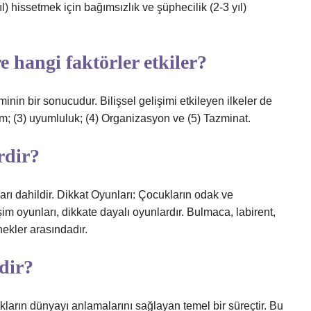
 yıl) hissetmek için bağımsızlık ve şüphecilik (2-3 yıl)
re hangi faktörler etkiler?
inin bir sonucudur. Bilişsel gelişimi etkileyen ilkeler de
şam; (3) uyumluluk; (4) Organizasyon ve (5) Tazminat.
rdir?
arı dahildir. Dikkat Oyunları: Çocukların odak ve
şim oyunları, dikkate dayalı oyunlardır. Bulmaca, labirent,
nekler arasındadır.
idir?
ukların dünyayı anlamalarını sağlayan temel bir süreçtir. Bu