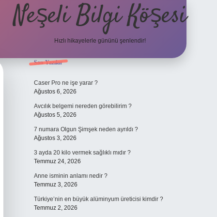
Neşeli Bilgi Köşesi
Hızlı hikayelerle gününü şenlendir!
Sidebar
Son Yazılar
ilbet bahis sitesi
Caser Pro ne işe yarar ?
Ağustos 6, 2026
Avcılık belgemi nereden görebilirim ?
Ağustos 5, 2026
7 numara Olgun Şimşek neden ayrıldı ?
Ağustos 3, 2026
3 ayda 20 kilo vermek sağlıklı mıdır ?
Temmuz 24, 2026
Anne isminin anlamı nedir ?
Temmuz 3, 2026
Türkiye’nin en büyük alüminyum üreticisi kimdir ?
Temmuz 2, 2026