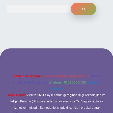
Arama
sitesi
Reklam ve İletişim:
E-mail:
backlinkpaneli@gmail.com
Teams:
forumhizmeti@gmail.com
Whatsapp: 0262 606 0 726
Telegram:
@karabul
Yasal Uyarı:
Sitemiz, 5651 Sayılı Kanun gereğince Bilgi Teknolojileri ve
İletişim Kurumu (BTK) tarafından onaylanmış bir Yer Sağlayıcı olarak
hizmet vermektedir. Bu nedenle, sitedeki içerikleri proaktif olarak