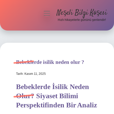
Neşeli Bilgi Köşesi
menüyü
aç
Hızlı hikayelerle gününü şenlendir!
Anasayfa
Gizlilik Politikası
Yasal Uyarı
Bebeklerde isilik neden olur ?
Hakkımızda
Tarih: Kasım 11, 2025
Bebeklerde İsilik Neden
Olur? Siyaset Bilimi
Perspektifinden Bir Analiz