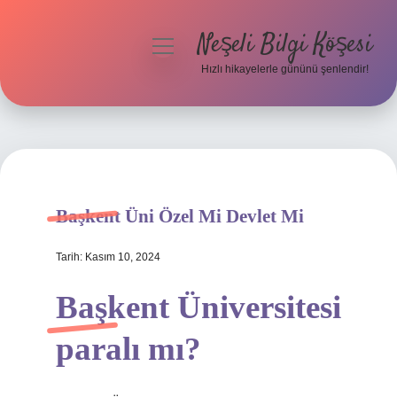
Neşeli Bilgi Köşesi
menüyü
aç
Hızlı hikayelerle gününü şenlendir!
Anasayfa
Gizlilik Politikası
Yasal Uyarı
Başkent Üni Özel Mi Devlet Mi
Hakkımızda
Tarih: Kasım 10, 2024
Başkent Üniversitesi
paralı mı?