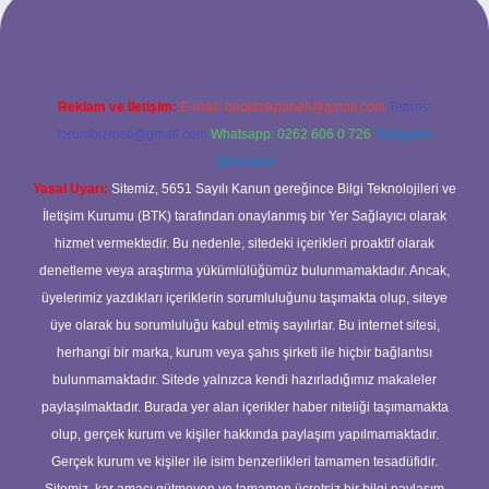
ilbet bahis sitesi
Reklam ve İletişim:
E-mail:
backlinkpaneli@gmail.com
Teams:
forumhizmeti@gmail.com
Whatsapp: 0262 606 0 726
Telegram:
@karabul
Yasal Uyarı:
Sitemiz, 5651 Sayılı Kanun gereğince Bilgi Teknolojileri ve
İletişim Kurumu (BTK) tarafından onaylanmış bir Yer Sağlayıcı olarak
hizmet vermektedir. Bu nedenle, sitedeki içerikleri proaktif olarak
denetleme veya araştırma yükümlülüğümüz bulunmamaktadır. Ancak,
üyelerimiz yazdıkları içeriklerin sorumluluğunu taşımakta olup, siteye
üye olarak bu sorumluluğu kabul etmiş sayılırlar. Bu internet sitesi,
herhangi bir marka, kurum veya şahıs şirketi ile hiçbir bağlantısı
bulunmamaktadır. Sitede yalnızca kendi hazırladığımız makaleler
paylaşılmaktadır. Burada yer alan içerikler haber niteliği taşımamakta
olup, gerçek kurum ve kişiler hakkında paylaşım yapılmamaktadır.
Gerçek kurum ve kişiler ile isim benzerlikleri tamamen tesadüfidir.