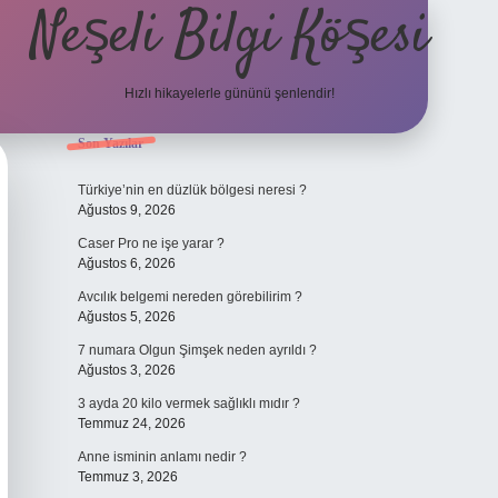
Neşeli Bilgi Köşesi
Hızlı hikayelerle gününü şenlendir!
Sidebar
Son Yazılar
ilbet bahis sites
Türkiye’nin en düzlük bölgesi neresi ?
Ağustos 9, 2026
Caser Pro ne işe yarar ?
Ağustos 6, 2026
Avcılık belgemi nereden görebilirim ?
Ağustos 5, 2026
7 numara Olgun Şimşek neden ayrıldı ?
Ağustos 3, 2026
3 ayda 20 kilo vermek sağlıklı mıdır ?
Temmuz 24, 2026
Anne isminin anlamı nedir ?
Temmuz 3, 2026