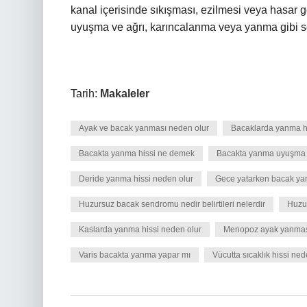
kanal içerisinde sıkışması, ezilmesi veya hasar
uyuşma ve ağrı, karıncalanma veya yanma gibi s
Tarih:
Makaleler
Ayak ve bacak yanması neden olur
Bacaklarda yanma his
Bacakta yanma hissi ne demek
Bacakta yanma uyuşma 
Deride yanma hissi neden olur
Gece yatarken bacak ya
Huzursuz bacak sendromu nedir belirtileri nelerdir
Huzu
Kaslarda yanma hissi neden olur
Menopoz ayak yanmas
Varis bacakta yanma yapar mı
Vücutta sıcaklık hissi ned