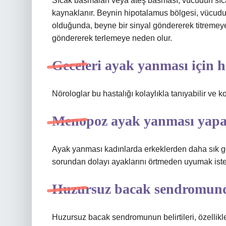
Sıcak basmaları veya ateş basması, vücudun sı
kaynaklanır. Beynin hipotalamus bölgesi, vücudu
olduğunda, beyne bir sinyal göndererek titremeye
göndererek terlemeye neden olur.
Geceleri ayak yanması için h
Nörologlar bu hastalığı kolaylıkla tanıyabilir ve k
Menopoz ayak yanması yapa
Ayak yanması kadınlarda erkeklerden daha sık gö
sorundan dolayı ayaklarını örtmeden uyumak isterl
Huzursuz bacak sendromun
Huzursuz bacak sendromunun belirtileri, özellikl