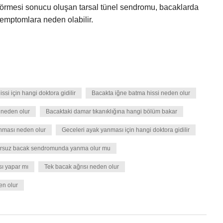
 görmesi sonucu oluşan tarsal tünel sendromu, bacaklarda
emptomlara neden olabilir.
si için hangi doktora gidilir
Bacakta iğne batma hissi neden olur
neden olur
Bacaktaki damar tıkanıklığına hangi bölüm bakar
nması neden olur
Geceleri ayak yanması için hangi doktora gidilir
rsuz bacak sendromunda yanma olur mu
ı yapar mı
Tek bacak ağrısı neden olur
en olur