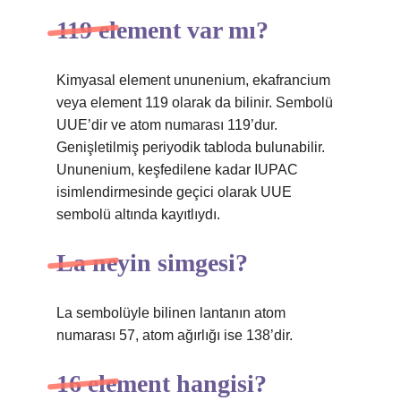
119 element var mı?
Kimyasal element ununenium, ekafrancium
veya element 119 olarak da bilinir. Sembolü
UUE’dir ve atom numarası 119’dur.
Genişletilmiş periyodik tabloda bulunabilir.
Ununenium, keşfedilene kadar IUPAC
isimlendirmesinde geçici olarak UUE
sembolü altında kayıtlıydı.
La neyin simgesi?
La sembolüyle bilinen lantanın atom
numarası 57, atom ağırlığı ise 138’dir.
16 element hangisi?