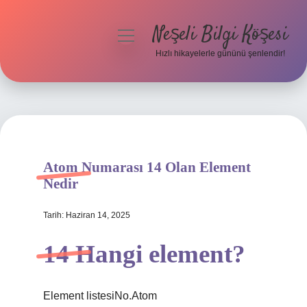
Neşeli Bilgi Köşesi
menüyü
aç
Hızlı hikayelerle gününü şenlendir!
Anasayfa
Gizlilik Politikası
Yasal Uyarı
Atom Numarası 14 Olan Element
Hakkımızda
Nedir
Tarih: Haziran 14, 2025
14 Hangi element?
Element listesiNo.Atom