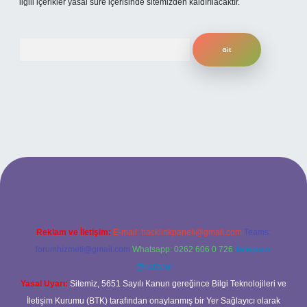
ilgili içerikler yasal süre içerisinde sitemizden kaldırılacaktır.
Arama
tesi
Reklam ve İletişim:
E-mail:
backlinkpaneli@gmail.com
Teams:
forumhizmeti@gmail.com
Whatsapp: 0262 606 0 726
Telegram:
@karabul
Yasal Uyarı:
Sitemiz, 5651 Sayılı Kanun gereğince Bilgi Teknolojileri ve
İletişim Kurumu (BTK) tarafından onaylanmış bir Yer Sağlayıcı olarak