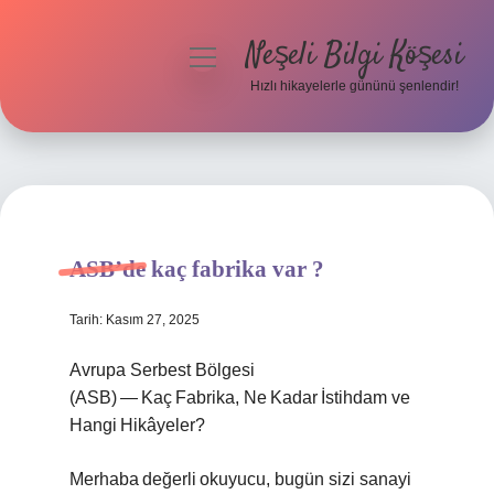
Neşeli Bilgi Köşesi
menüyü
aç
Hızlı hikayelerle gününü şenlendir!
Anasayfa
Gizlilik Politikası
Yasal Uyarı
ASB’de kaç fabrika var ?
Hakkımızda
Tarih: Kasım 27, 2025
Avrupa Serbest Bölgesi
(ASB) — Kaç Fabrika, Ne Kadar İstihdam ve
Hangi Hikâyeler?
Merhaba değerli okuyucu, bugün sizi sanayi