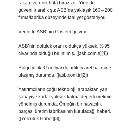
rakam vermek hâlâ biraz zor. Yine de
güvenilir aralık şu: ASB’de yaklaşık 160 – 200
firma/fabrika düzeyinde faaliyet gösteriyor.
Verilerle ASB’nin Gösterdiği İvme
ASB’nin doluluk oranı oldukça yüksek, % 95
civarında olduğu belirtilmiş. ([asb.com.tr][4])
Bölge yıllık 3,5 milyar dolarlık ticaret hacmine
ulaşmış durumda. ([asb.com.tr][2])
Yatırımcıların çoğu teknoloji, arabaktan yan
sanayiye kadar yüksek katma değerli üretime
yönelmiş durumda. Örneğin bir havacılık
parçası üretim fabrikasının kurulacağı haberi.
([Yolculuk Haber][3])