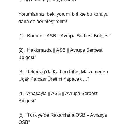
Yorumlarınızı bekliyorum, birlikte bu konuyu
daha da derinleştirelim!
[1]: “Konum || ASB || Avrupa Serbest Bölgesi”
[2]: “Hakkımızda || ASB || Avrupa Serbest
Bölgesi”
[3]: “Tekirdağ’da Karbon Fiber Malzemeden
Uçak Parçası Üretimi Yapacak …”
[4]: “Anasayfa || ASB || Avrupa Serbest
Bölgesi”
[5]: “Türkiye’de Rakamlarla OSB – Avrasya
OSB”