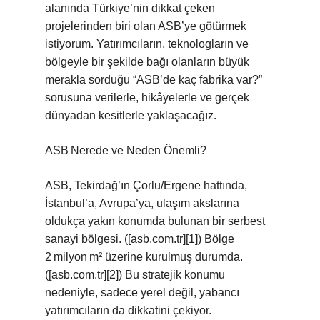
alanında Türkiye’nin dikkat çeken
projelerinden biri olan ASB’ye götürmek
istiyorum. Yatırımcıların, teknologların ve
bölgeyle bir şekilde bağı olanların büyük
merakla sorduğu “ASB’de kaç fabrika var?”
sorusuna verilerle, hikâyelerle ve gerçek
dünyadan kesitlerle yaklaşacağız.
ASB Nerede ve Neden Önemli?
ASB, Tekirdağ’ın Çorlu/Ergene hattında,
İstanbul’a, Avrupa’ya, ulaşım akslarına
oldukça yakın konumda bulunan bir serbest
sanayi bölgesi. ([asb.com.tr][1]) Bölge
2 milyon m² üzerine kurulmuş durumda.
([asb.com.tr][2]) Bu stratejik konumu
nedeniyle, sadece yerel değil, yabancı
yatırımcıların da dikkatini çekiyor.