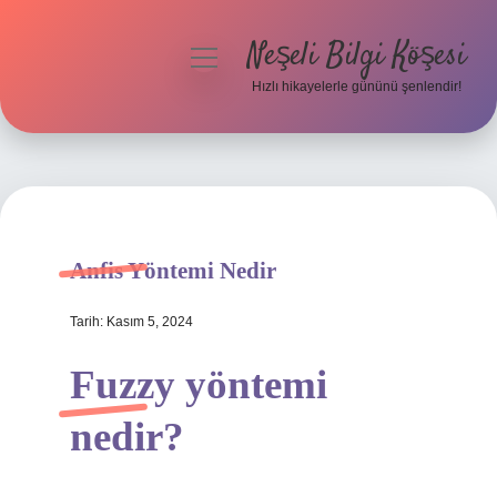
Neşeli Bilgi Köşesi
menüyü
aç
Hızlı hikayelerle gününü şenlendir!
Anasayfa
Gizlilik Politikası
Yasal Uyarı
Anfis Yöntemi Nedir
Hakkımızda
Tarih: Kasım 5, 2024
Fuzzy yöntemi
nedir?