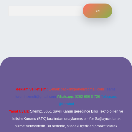
Arama
tesi
Reklam ve İletişim:
E-mail:
backlinkpaneli@gmail.com
Teams:
forumhizmeti@gmail.com
Whatsapp: 0262 606 0 726
Telegram:
@karabul
Yasal Uyarı:
Sitemiz, 5651 Sayılı Kanun gereğince Bilgi Teknolojileri ve
İletişim Kurumu (BTK) tarafından onaylanmış bir Yer Sağlayıcı olarak
hizmet vermektedir. Bu nedenle, sitedeki içerikleri proaktif olarak