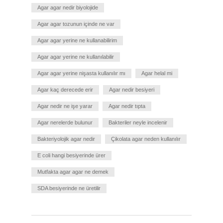
Agar agar nedir biyolojide
Agar agar tozunun içinde ne var
Agar agar yerine ne kullanabilirim
Agar agar yerine ne kullanılabilir
Agar agar yerine nişasta kullanılır mı
Agar helal mi
Agar kaç derecede erir
Agar nedir besiyeri
Agar nedir ne işe yarar
Agar nedir tıpta
Agar nerelerde bulunur
Bakteriler neyle incelenir
Bakteriyolojik agar nedir
Çikolata agar neden kullanılır
E coli hangi besiyerinde ürer
Mutfakta agar agar ne demek
SDA besiyerinde ne üretilir