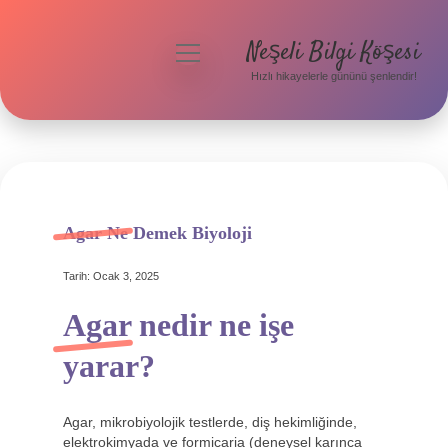
Neşeli Bilgi Köşesi
menüyü
aç
Hızlı hikayelerle gününü şenlendir!
Anasayfa
Gizlilik Politikası
Yasal Uyarı
Hakkımızda
Agar Ne Demek Biyoloji
Tarih: Ocak 3, 2025
Agar nedir ne işe
yarar?
Agar, mikrobiyolojik testlerde, diş hekimliğinde,
elektrokimyada ve formicaria (deneysel karınca