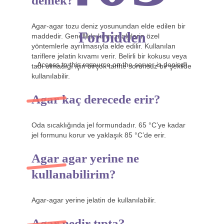
demek?
Agar-agar tozu deniz yosunundan elde edilen bir
Forbidden
maddedir. Genellikle kırmızı alglerin özel
yöntemlerle ayrılmasıyla elde edilir. Kullanılan
tariflere jelatin kıvamı verir. Belirli bir kokusu veya
Access to this resource on the server is denied!
tadı olmadığı için birçok tarifte sorunsuz bir şekilde
kullanılabilir.
Agar kaç derecede erir?
Oda sıcaklığında jel formundadır. 65 °C’ye kadar
jel formunu korur ve yaklaşık 85 °C’de erir.
Agar agar yerine ne
kullanabilirim?
Agar-agar yerine jelatin de kullanılabilir.
Agar nedir tıpta?