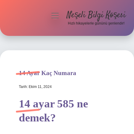
Neşeli Bilgi Köşesi
menüyü
aç
Hızlı hikayelerle gününü şenlendir!
Anasayfa
Gizlilik Politikası
Yasal Uyarı
14 Ayar Kaç Numara
Hakkımızda
Tarih: Ekim 11, 2024
14 ayar 585 ne
demek?