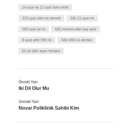
14 ayar ve 22 ayar farkı nedir
333 ayar altın ne demek
585 22 ayar mı
585 ayar iyi mi
585 numara altın kaç ayar
8 ayar altın 585 mi
Altın 995 ne demek
En iyi altın ayarı hangisi
Önceki Yazı
Iki Dil Olur Mu
Sonraki Yazı
Novar Poliklinik Sahibi Kim