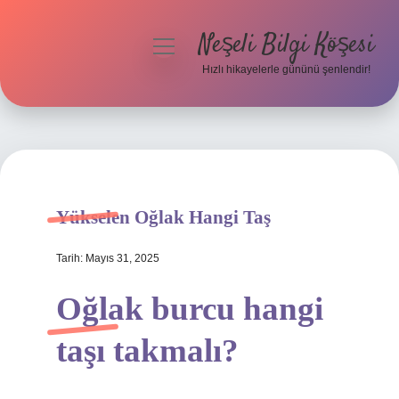
Neşeli Bilgi Köşesi
menüyü
aç
Hızlı hikayelerle gününü şenlendir!
Anasayfa
Gizlilik Politikası
Yasal Uyarı
Yükselen Oğlak Hangi Taş
Hakkımızda
Tarih: Mayıs 31, 2025
Oğlak burcu hangi
taşı takmalı?