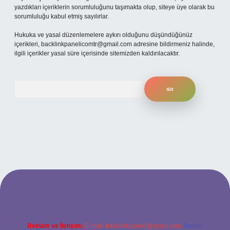
yazdıkları içeriklerin sorumluluğunu taşımakta olup, siteye üye olarak bu
sorumluluğu kabul etmiş sayılırlar.
Hukuka ve yasal düzenlemelere aykırı olduğunu düşündüğünüz
içerikleri,
backlinkpanelicomtr@gmail.com
adresine bildirmeniz halinde,
ilgili içerikler yasal süre içerisinde sitemizden kaldırılacaktır.
Arama
 sitesi
Reklam ve İletişim:
E-mail:
backlinkpaneli@gmail.com
Teams: