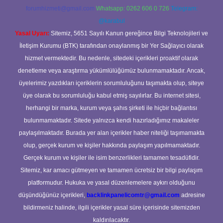
forumhizmeti@gmail.com
Whatsapp: 0262 606 0 726
Telegram:
@karabul
Yasal Uyarı:
Sitemiz, 5651 Sayılı Kanun gereğince Bilgi Teknolojileri ve
İletişim Kurumu (BTK) tarafından onaylanmış bir Yer Sağlayıcı olarak
hizmet vermektedir. Bu nedenle, sitedeki içerikleri proaktif olarak
denetleme veya araştırma yükümlülüğümüz bulunmamaktadır. Ancak,
üyelerimiz yazdıkları içeriklerin sorumluluğunu taşımakta olup, siteye
üye olarak bu sorumluluğu kabul etmiş sayılırlar. Bu internet sitesi,
herhangi bir marka, kurum veya şahıs şirketi ile hiçbir bağlantısı
bulunmamaktadır. Sitede yalnızca kendi hazırladığımız makaleler
paylaşılmaktadır. Burada yer alan içerikler haber niteliği taşımamakta
olup, gerçek kurum ve kişiler hakkında paylaşım yapılmamaktadır.
Gerçek kurum ve kişiler ile isim benzerlikleri tamamen tesadüfidir.
Sitemiz, kar amacı gütmeyen ve tamamen ücretsiz bir bilgi paylaşım
platformudur. Hukuka ve yasal düzenlemelere aykırı olduğunu
düşündüğünüz içerikleri,
backlinkpanelicomtr@gmail.com
adresine
bildirmeniz halinde, ilgili içerikler yasal süre içerisinde sitemizden
kaldırılacaktır.