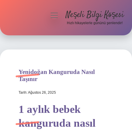
Neşeli Bilgi Köşesi
menüyü
aç
Hızlı hikayelerle gününü şenlendir!
Anasayfa
Gizlilik Politikası
Yasal Uyarı
Yenidoğan Kanguruda Nasıl
Hakkımızda
Taşınır
Tarih: Ağustos 26, 2025
1 aylık bebek
kanguruda nasıl