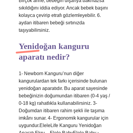
Birçok anne, bebeğin dışarıya bakmazsa
sıkıldığını iddia ediyor. Ancak bebek başını
kolayca çevirip etrafı gözlemleyebilir. 6.
aydan itibaren bebeği sırtınızda
taşıyabilirsiniz.
Yenidoğan kanguru
aparatı nedir?
1- Newborn Kanguru’nun diğer
kangurulardan tek farkı içerisinde bulunan
yenidoğan aparatıdır. Bu aparat sayesinde
bebeğinizin doğumundan itibaren (0-4 yaş /
0-18 kg) rahatlıkla kullanabilirsiniz. 3-
Doğumdan itibaren rahim şekli ile taşıma
imkânı sunar. 4- Ergonomik kangurular için
uygundur.EleleLife Kanguru Yenidoğan
Aparatı Ekru – Elele BabyElele Baby ›