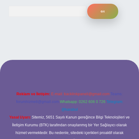
Arama
 bahis sitesi
Reklam ve İletişim:
E-mail:
backlinkpaneli@gmail.com
Teams:
forumhizmeti@gmail.com
Whatsapp: 0262 606 0 726
Telegram:
@karabul
Yasal Uyarı:
Sitemiz, 5651 Sayılı Kanun gereğince Bilgi Teknolojileri ve
İletişim Kurumu (BTK) tarafından onaylanmış bir Yer Sağlayıcı olarak
hizmet vermektedir. Bu nedenle, sitedeki içerikleri proaktif olarak