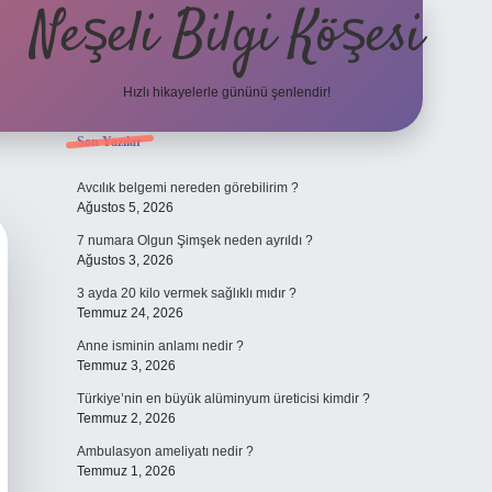
Neşeli Bilgi Köşesi
Hızlı hikayelerle gününü şenlendir!
Sidebar
Son Yazılar
ilbet bahis sitesi
Avcılık belgemi nereden görebilirim ?
Ağustos 5, 2026
7 numara Olgun Şimşek neden ayrıldı ?
Ağustos 3, 2026
3 ayda 20 kilo vermek sağlıklı mıdır ?
Temmuz 24, 2026
Anne isminin anlamı nedir ?
Temmuz 3, 2026
Türkiye’nin en büyük alüminyum üreticisi kimdir ?
Temmuz 2, 2026
Ambulasyon ameliyatı nedir ?
Temmuz 1, 2026