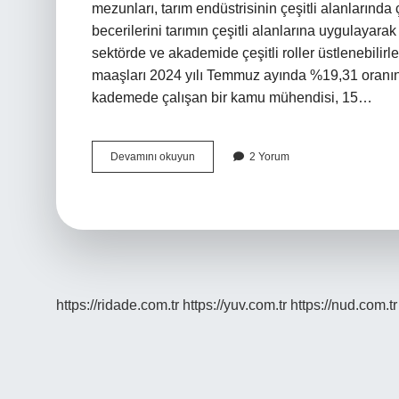
mezunları, tarım endüstrisinin çeşitli alanlarında ç
becerilerini tarımın çeşitli alanlarına uygulayarak
sektörde ve akademide çeşitli roller üstlenebil
maaşları 2024 yılı Temmuz ayında %19,31 oranın
kademede çalışan bir kamu mühendisi, 15…
Ziraat
Devamını okuyun
2 Yorum
Mühendisi
Ne
Kadar
Kazanıyor
https://ridade.com.tr
https://yuv.com.tr
https://nud.com.tr