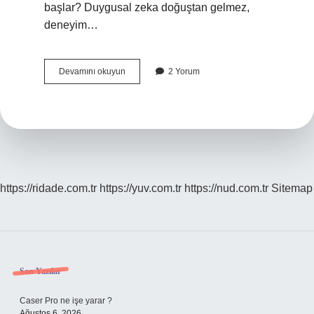
başlar? Duygusal zeka doğuştan gelmez,
deneyim…
Duygusal
Devamını okuyun
2 Yorum
Zeka
Sonradan
Gelişir
Mi
https://ridade.com.tr
https://yuv.com.tr
https://nud.com.tr
Sitemap
Sidebar
Son Yazılar
Caser Pro ne işe yarar ?
Ağustos 6, 2026