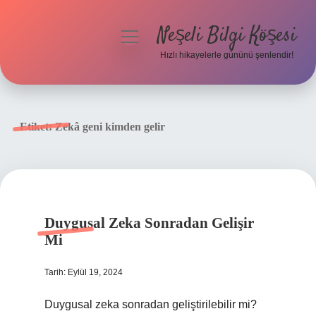
Neşeli Bilgi Köşesi
menüyü
aç
Hızlı hikayelerle gününü şenlendir!
Anasayfa
Gizlilik Politikası
Etiket:
Zekâ geni kimden gelir
Yasal Uyarı
Hakkımızda
Duygusal Zeka Sonradan Gelişir
Mi
Tarih: Eylül 19, 2024
Duygusal zeka sonradan geliştirilebilir mi?