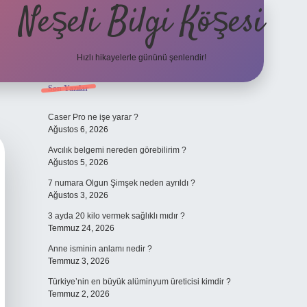
Neşeli Bilgi Köşesi
Hızlı hikayelerle gününü şenlendir!
Sidebar
Son Yazılar
ilbet bahis sitesi
Caser Pro ne işe yarar ?
Ağustos 6, 2026
Avcılık belgemi nereden görebilirim ?
Ağustos 5, 2026
7 numara Olgun Şimşek neden ayrıldı ?
Ağustos 3, 2026
3 ayda 20 kilo vermek sağlıklı mıdır ?
Temmuz 24, 2026
Anne isminin anlamı nedir ?
Temmuz 3, 2026
Türkiye’nin en büyük alüminyum üreticisi kimdir ?
Temmuz 2, 2026