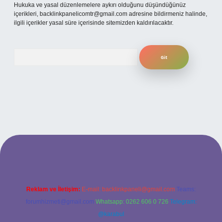
Hukuka ve yasal düzenlemelere aykırı olduğunu düşündüğünüz
içerikleri,
backlinkpanelicomtr@gmail.com
adresine bildirmeniz halinde,
ilgili içerikler yasal süre içerisinde sitemizden kaldırılacaktır.
Arama
lbet bahis sitesi
Reklam ve İletişim:
E-mail:
backlinkpaneli@gmail.com
Teams:
forumhizmeti@gmail.com
Whatsapp: 0262 606 0 726
Telegram:
@karabul