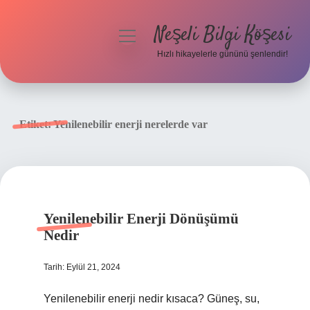
Neşeli Bilgi Köşesi
menüyü
aç
Hızlı hikayelerle gününü şenlendir!
Anasayfa
Gizlilik Politikası
Etiket:
Yenilenebilir enerji nerelerde var
Yasal Uyarı
Hakkımızda
Yenilenebilir Enerji Dönüşümü
Nedir
Tarih: Eylül 21, 2024
Yenilenebilir enerji nedir kısaca? Güneş, su,