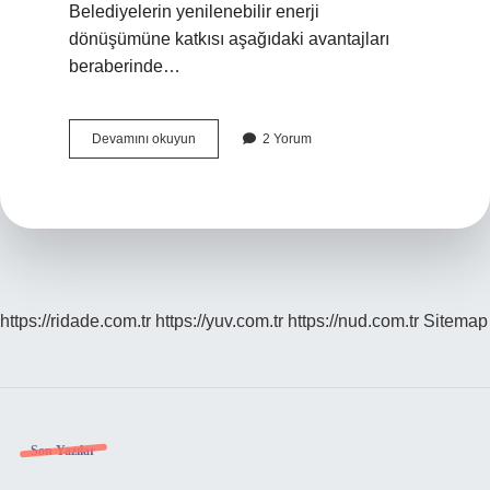
Belediyelerin yenilenebilir enerji
dönüşümüne katkısı aşağıdaki avantajları
beraberinde…
Yenilenebilir
Devamını okuyun
2 Yorum
Enerji
Dönüşümü
Nedir
https://ridade.com.tr
https://yuv.com.tr
https://nud.com.tr
Sitemap
Sidebar
Son Yazılar