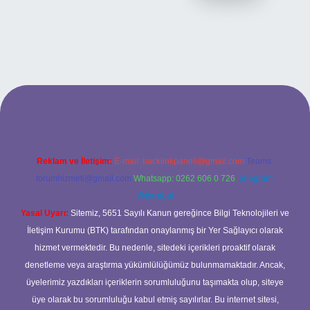
ilbet bahis sitesi
Reklam ve İletişim:
E-mail:
backlinkpaneli@gmail.com
Teams:
forumhizmeti@gmail.com
Whatsapp: 0262 606 0 726
Telegram:
@karabul
Yasal Uyarı:
Sitemiz, 5651 Sayılı Kanun gereğince Bilgi Teknolojileri ve
İletişim Kurumu (BTK) tarafından onaylanmış bir Yer Sağlayıcı olarak
hizmet vermektedir. Bu nedenle, sitedeki içerikleri proaktif olarak
denetleme veya araştırma yükümlülüğümüz bulunmamaktadır. Ancak,
üyelerimiz yazdıkları içeriklerin sorumluluğunu taşımakta olup, siteye
üye olarak bu sorumluluğu kabul etmiş sayılırlar. Bu internet sitesi,