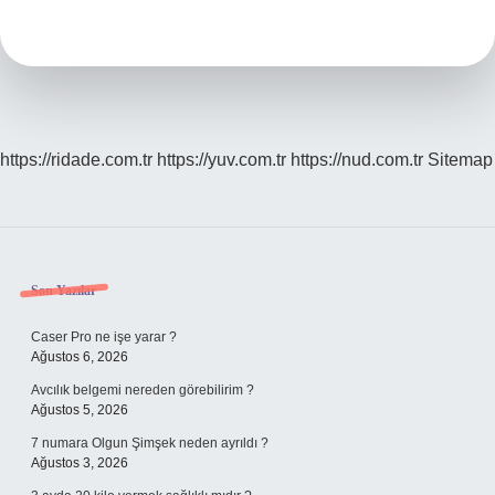
Anlaşılır
https://ridade.com.tr
https://yuv.com.tr
https://nud.com.tr
Sitemap
Sidebar
Son Yazılar
Caser Pro ne işe yarar ?
Ağustos 6, 2026
Avcılık belgemi nereden görebilirim ?
Ağustos 5, 2026
7 numara Olgun Şimşek neden ayrıldı ?
Ağustos 3, 2026