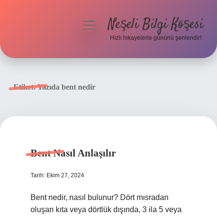
Neşeli Bilgi Köşesi
menüyü
aç
Hızlı hikayelerle gününü şenlendir!
Anasayfa
Gizlilik Politikası
Etiket:
Yazıda bent nedir
Yasal Uyarı
Hakkımızda
Bent Nasıl Anlaşılır
Tarih: Ekim 27, 2024
Bent nedir, nasıl bulunur? Dört mısradan
oluşan kıta veya dörtlük dışında, 3 ila 5 veya