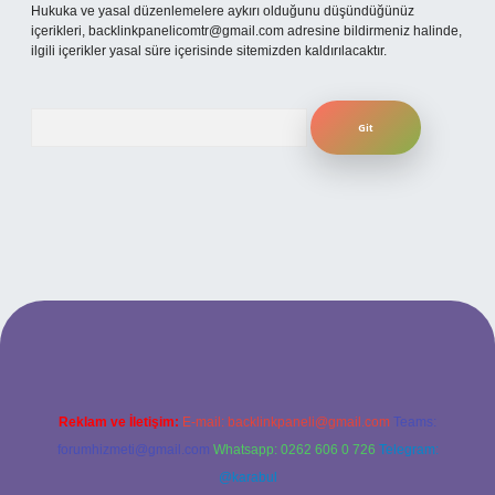
Hukuka ve yasal düzenlemelere aykırı olduğunu düşündüğünüz
içerikleri,
backlinkpanelicomtr@gmail.com
adresine bildirmeniz halinde,
ilgili içerikler yasal süre içerisinde sitemizden kaldırılacaktır.
Arama
ilbet bahis sitesi
Reklam ve İletişim:
E-mail:
backlinkpaneli@gmail.com
Teams:
forumhizmeti@gmail.com
Whatsapp: 0262 606 0 726
Telegram:
@karabul