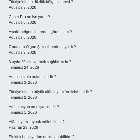
Türkiye’nin en düzlük bölgesi neresi ?
Ağustos 9, 2026
Caser Pro ne işe yarar ?
Ağustos 6, 2026
Avcılık belgemi nereden görebilirim ?
Ağustos 5, 2026
7 numara Olgun Şimşek neden ayrıldı ?
Ağustos 3, 2026
3 ayda 20 kilo vermek sağlıklı mıdır ?
Temmuz 24, 2026
Anne isminin anlamı nedir ?
Temmuz 3, 2026
Türkiye’nin en büyük alüminyum üreticisi kimdir ?
Temmuz 2, 2026
Ambulasyon ameliyatı nedir ?
Temmuz 1, 2026
Alüminyum kaynak edilebilir mi ?
Haziran 29, 2026
Elektrik bantı yerine ne kullanabilirim ?