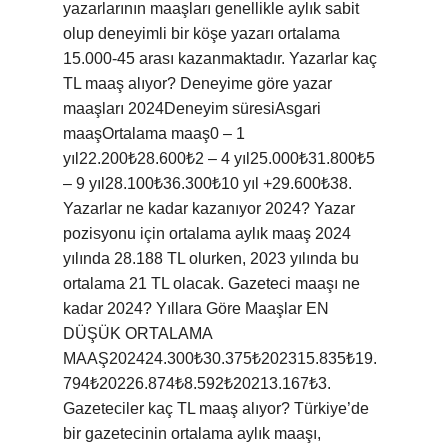
yazarlarının maaşları genellikle aylık sabit
olup deneyimli bir köşe yazarı ortalama
15.000-45 arası kazanmaktadır. Yazarlar kaç
TL maaş alıyor? Deneyime göre yazar
maaşları 2024Deneyim süresiAsgari
maaşOrtalama maaş0 – 1
yıl22.200₺28.600₺2 – 4 yıl25.000₺31.800₺5
– 9 yıl28.100₺36.300₺10 yıl +29.600₺38.
Yazarlar ne kadar kazanıyor 2024? Yazar
pozisyonu için ortalama aylık maaş 2024
yılında 28.188 TL olurken, 2023 yılında bu
ortalama 21 TL olacak. Gazeteci maaşı ne
kadar 2024? Yıllara Göre Maaşlar EN
DÜŞÜK ORTALAMA
MAAŞ202424.300₺30.375₺202315.835₺19.
794₺20226.874₺8.592₺20213.167₺3.
Gazeteciler kaç TL maaş alıyor? Türkiye’de
bir gazetecinin ortalama aylık maaşı,