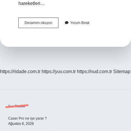
hareketleri…
Apraksi
Devamını okuyun
Yorum Bırak
Hangi
Lob
Hasarı
https://ridade.com.tr
https://yuv.com.tr
https://nud.com.tr
Sitemap
Sidebar
Son Yazılar
Caser Pro ne işe yarar ?
Ağustos 6, 2026