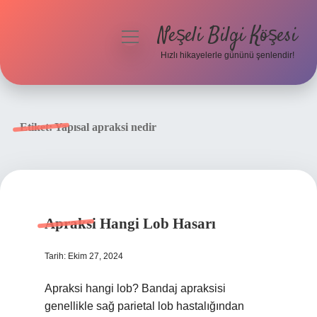
Neşeli Bilgi Köşesi
menüyü
aç
Hızlı hikayelerle gününü şenlendir!
Anasayfa
Gizlilik Politikası
Etiket:
Yapısal apraksi nedir
Yasal Uyarı
Hakkımızda
Apraksi Hangi Lob Hasarı
Tarih: Ekim 27, 2024
Apraksi hangi lob? Bandaj apraksisi
genellikle sağ parietal lob hastalığından