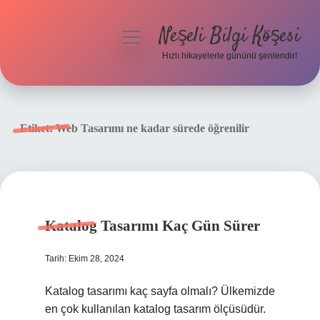
Neşeli Bilgi Köşesi
menüyü
aç
Hızlı hikayelerle gününü şenlendir!
Anasayfa
Gizlilik Politikası
Etiket:
Web Tasarımı ne kadar sürede öğrenilir
Yasal Uyarı
Hakkımızda
Katalog Tasarımı Kaç Gün Sürer
Tarih: Ekim 28, 2024
Katalog tasarımı kaç sayfa olmalı? Ülkemizde
en çok kullanılan katalog tasarım ölçüsüdür.