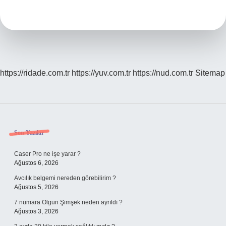
Kaç
Gün
Sürer
https://ridade.com.tr
https://yuv.com.tr
https://nud.com.tr
Sitemap
Sidebar
Son Yazılar
Caser Pro ne işe yarar ?
Ağustos 6, 2026
Avcılık belgemi nereden görebilirim ?
Ağustos 5, 2026
7 numara Olgun Şimşek neden ayrıldı ?
Ağustos 3, 2026