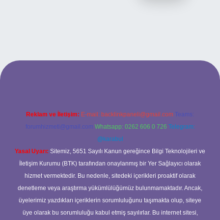
ilbet bahis sitesi
Reklam ve İletişim:
E-mail:
backlinkpaneli@gmail.com
Teams:
forumhizmeti@gmail.com
Whatsapp: 0262 606 0 726
Telegram:
@karabul
Yasal Uyarı:
Sitemiz, 5651 Sayılı Kanun gereğince Bilgi Teknolojileri ve
İletişim Kurumu (BTK) tarafından onaylanmış bir Yer Sağlayıcı olarak
hizmet vermektedir. Bu nedenle, sitedeki içerikleri proaktif olarak
denetleme veya araştırma yükümlülüğümüz bulunmamaktadır. Ancak,
üyelerimiz yazdıkları içeriklerin sorumluluğunu taşımakta olup, siteye
üye olarak bu sorumluluğu kabul etmiş sayılırlar. Bu internet sitesi,