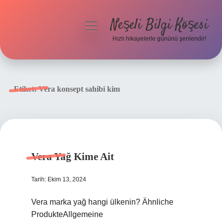
Neşeli Bilgi Köşesi
menüyü
aç
Hızlı hikayelerle gününü şenlendir!
Anasayfa
Gizlilik Politikası
Etiket:
Vera konsept sahibi kim
Yasal Uyarı
Hakkımızda
Vera Yağ Kime Ait
Tarih: Ekim 13, 2024
Vera marka yağ hangi ülkenin? Ähnliche
ProdukteAllgemeine