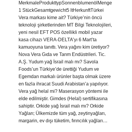
MerkmaleProdukttypSonnenblumenölMenge
1 StückGesamtgewicht5 ltHerkunftTürkei
Vera markası kime ait? Türkiye’nin öncü
teknoloji şirketlerinden MT Bilgi Teknolojileri,
yeni nesil EFT POS özellikli mobil yazar
kasa cihazı VERA-DELTA’yı 6 Mart’ta
kamuoyuna tanıttı. Vera yağını kim üretiyor?
Nova Vera Gıda ve Tarım Endüstrileri. Tic.
A.Ş. Yudum yağ İsrail malı mı? Savola
Foods’un Türkiye’de ürettiği Yudum ve
Egemdan markalı ürünler başta olmak üzere
en fazla ihracat Suudi Arabistan’a yapılıyor.
Vera yağ helal mi? Maserasyon yöntemi ile
elde edilmiştir. Gimdes (Helal) sertifikasına
sahiptir. Orkide yağ İsrail malı mı? Orkide
Yağları; Ülkemizde tüm yağ, zeytinyağları,
margarin, ev dışı tüketim, fırıncılık yağları…