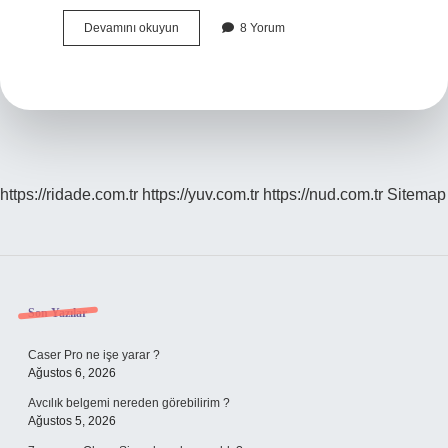
Vera
Devamını okuyun
8 Yorum
Yağ
Kime
Ait
https://ridade.com.tr
https://yuv.com.tr
https://nud.com.tr
Sitemap
Sidebar
Son Yazılar
Caser Pro ne işe yarar ?
Ağustos 6, 2026
Avcılık belgemi nereden görebilirim ?
Ağustos 5, 2026