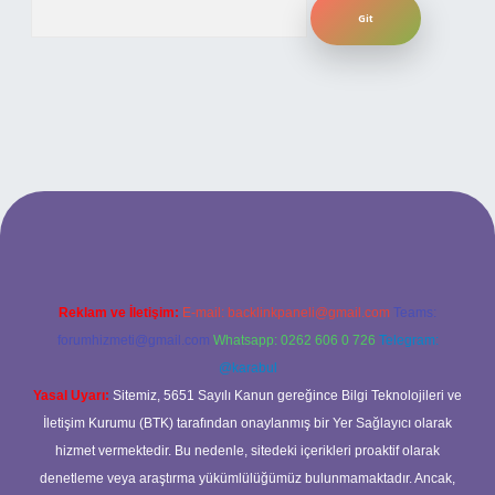
Arama
ilbet bahis sitesi
Reklam ve İletişim:
E-mail:
backlinkpaneli@gmail.com
Teams:
forumhizmeti@gmail.com
Whatsapp: 0262 606 0 726
Telegram:
@karabul
Yasal Uyarı:
Sitemiz, 5651 Sayılı Kanun gereğince Bilgi Teknolojileri ve
İletişim Kurumu (BTK) tarafından onaylanmış bir Yer Sağlayıcı olarak
hizmet vermektedir. Bu nedenle, sitedeki içerikleri proaktif olarak
denetleme veya araştırma yükümlülüğümüz bulunmamaktadır. Ancak,