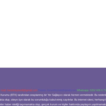
-mail:
backlinkpaneli@gmail.com
Teams:
forumhizmeti@gmail.com
Whatsapp: 0262 606 0 7
şim Kurumu (BTK) tarafından onaylanmış bir Yer Sağlayıcı olarak hizmet vermektedir. Bu neden
a olup, siteye üye olarak bu sorumluluğu kabul etmiş sayılırlar. Bu internet sitesi, herhangi 
kler haber niteliği taşımamakta olup, gerçek kurum ve kişiler hakkında paylaşım yapılmamaktad