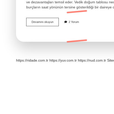
ve dezavantajları temsil eder. Vedik doğum tablosu nedi
burçların saat yönünün tersine gösterildiği bir daireye 
Vedik
Devamını okuyun
2 Yorum
Astroloji
Doğum
Haritası
Nedir
https://ridade.com.tr
https://yuv.com.tr
https://nud.com.tr
Sit