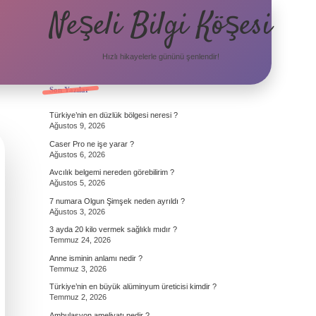
Neşeli Bilgi Köşesi
Hızlı hikayelerle gününü şenlendir!
Sidebar
Son Yazılar
Türkiye’nin en düzlük bölgesi neresi ?
Ağustos 9, 2026
Caser Pro ne işe yarar ?
Ağustos 6, 2026
Avcılık belgemi nereden görebilirim ?
Ağustos 5, 2026
7 numara Olgun Şimşek neden ayrıldı ?
Ağustos 3, 2026
3 ayda 20 kilo vermek sağlıklı mıdır ?
Temmuz 24, 2026
Anne isminin anlamı nedir ?
Temmuz 3, 2026
Türkiye’nin en büyük alüminyum üreticisi kimdir ?
Temmuz 2, 2026
Ambulasyon ameliyatı nedir ?