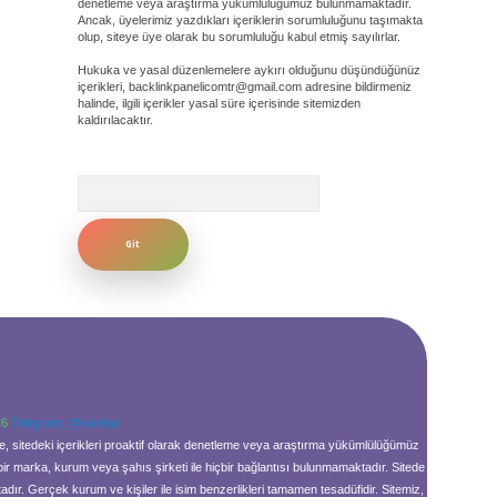
denetleme veya araştırma yükümlülüğümüz bulunmamaktadır.
Ancak, üyelerimiz yazdıkları içeriklerin sorumluluğunu taşımakta
olup, siteye üye olarak bu sorumluluğu kabul etmiş sayılırlar.
Hukuka ve yasal düzenlemelere aykırı olduğunu düşündüğünüz
içerikleri,
backlinkpanelicomtr@gmail.com
adresine bildirmeniz
halinde, ilgili içerikler yasal süre içerisinde sitemizden
kaldırılacaktır.
Arama
26
Telegram: @karabul
le, sitedeki içerikleri proaktif olarak denetleme veya araştırma yükümlülüğümüz
bir marka, kurum veya şahıs şirketi ile hiçbir bağlantısı bulunmamaktadır. Sitede
ır. Gerçek kurum ve kişiler ile isim benzerlikleri tamamen tesadüfidir. Sitemiz,