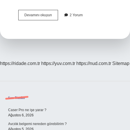
Vedik
Devamını okuyun
2 Yorum
Astroloji
Doğum
Haritası
Nedir
https://ridade.com.tr
https://yuv.com.tr
https://nud.com.tr
Sitemap
Sidebar
Son Yazılar
Caser Pro ne işe yarar ?
Ağustos 6, 2026
Avcılık belgemi nereden görebilirim ?
Ağustos 5, 2026