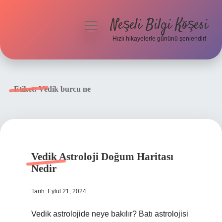
Neşeli Bilgi Köşesi
menüyü
aç
Hızlı hikayelerle gününü şenlendir!
Anasayfa
Gizlilik Politikası
Etiket:
Vedik burcu ne
Yasal Uyarı
Hakkımızda
Vedik Astroloji Doğum Haritası
Nedir
Tarih: Eylül 21, 2024
Vedik astrolojide neye bakılır? Batı astrolojisi