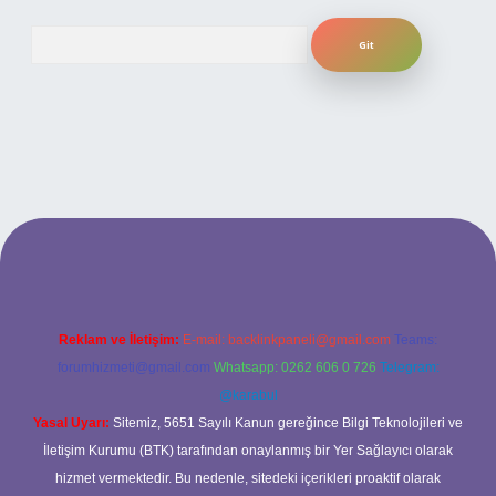
Arama
ilbet bahis sitesi
Reklam ve İletişim:
E-mail:
backlinkpaneli@gmail.com
Teams:
forumhizmeti@gmail.com
Whatsapp: 0262 606 0 726
Telegram:
@karabul
Yasal Uyarı:
Sitemiz, 5651 Sayılı Kanun gereğince Bilgi Teknolojileri ve
İletişim Kurumu (BTK) tarafından onaylanmış bir Yer Sağlayıcı olarak
hizmet vermektedir. Bu nedenle, sitedeki içerikleri proaktif olarak