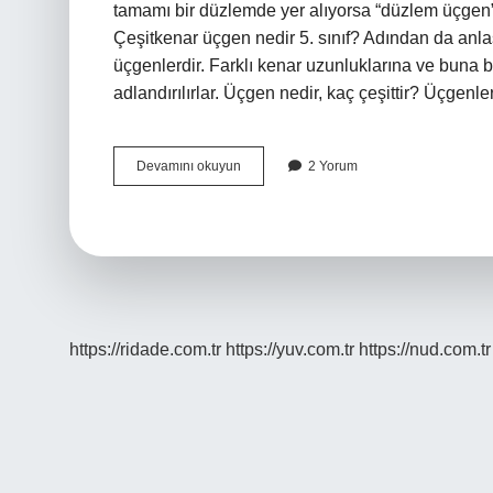
tamamı bir düzlemde yer alıyorsa “düzlem üçgen” v
Çeşitkenar üçgen nedir 5. sınıf? Adından da anlaşı
üçgenlerdir. Farklı kenar uzunluklarına ve buna ba
adlandırılırlar. Üçgen nedir, kaç çeşittir? Üçgenl
Çeşitkenar
Devamını okuyun
2 Yorum
Üçgen
Ne
Demek
https://ridade.com.tr
https://yuv.com.tr
https://nud.com.tr