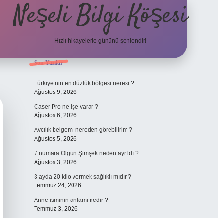
Neşeli Bilgi Köşesi
Hızlı hikayelerle gününü şenlendir!
Sidebar
Son Yazılar
ilbet bahis sitesi
Türkiye’nin en düzlük bölgesi neresi ?
Ağustos 9, 2026
Caser Pro ne işe yarar ?
Ağustos 6, 2026
Avcılık belgemi nereden görebilirim ?
Ağustos 5, 2026
7 numara Olgun Şimşek neden ayrıldı ?
Ağustos 3, 2026
3 ayda 20 kilo vermek sağlıklı mıdır ?
Temmuz 24, 2026
Anne isminin anlamı nedir ?
Temmuz 3, 2026