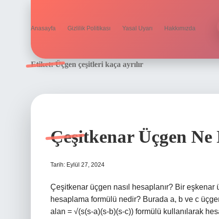
Anasayfa
Gizlilik Politikası
Yasal Uyarı
Hakkımızda
Etiket:
Üçgen çeşitleri kaça ayrılır
Çeşitkenar Üçgen Ne
Tarih: Eylül 27, 2024
Çeşitkenar üçgen nasıl hesaplanır? Bir eşkenar 
hesaplama formülü nedir? Burada a, b ve c üçgeni
alan = √(s(s-a)(s-b)(s-c)) formülü kullanılarak he