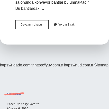
salonunda konveyör bantlar bulunmaktadır.
Bu bantlardaki…
Uçağa
Devamını okuyun
Yorum Bırak
Binerken
Valiz
Nereye
Teslim
Edilir
https://ridade.com.tr
https://yuv.com.tr
https://nud.com.tr
Sitemap
Sidebar
Son Yazılar
Caser Pro ne işe yarar ?
Ağustos 6, 2026