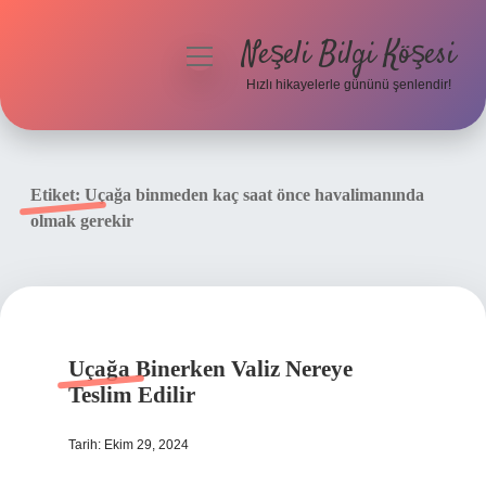
Neşeli Bilgi Köşesi
menüyü
aç
Hızlı hikayelerle gününü şenlendir!
Anasayfa
Gizlilik Politikası
Etiket:
Uçağa binmeden kaç saat önce havalimanında
olmak gerekir
Yasal Uyarı
Hakkımızda
Uçağa Binerken Valiz Nereye
Teslim Edilir
Tarih: Ekim 29, 2024