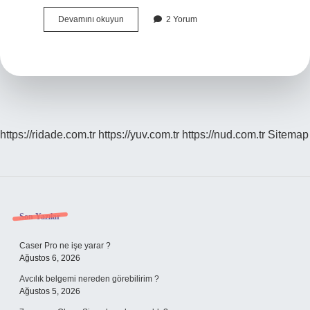
Dağ
Devamını okuyun
2 Yorum
Başı
Ayrı
Mı
https://ridade.com.tr
https://yuv.com.tr
https://nud.com.tr
Sitemap
Sidebar
Son Yazılar
Caser Pro ne işe yarar ?
Ağustos 6, 2026
Avcılık belgemi nereden görebilirim ?
Ağustos 5, 2026