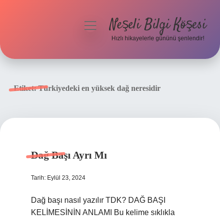
Neşeli Bilgi Köşesi
menüyü
aç
Hızlı hikayelerle gününü şenlendir!
Anasayfa
Gizlilik Politikası
Etiket:
Türkiyedeki en yüksek dağ neresidir
Yasal Uyarı
Hakkımızda
Dağ Başı Ayrı Mı
Tarih: Eylül 23, 2024
Dağ başı nasıl yazılır TDK? DAĞ BAŞI
KELİMESİNİN ANLAMI Bu kelime sıklıkla