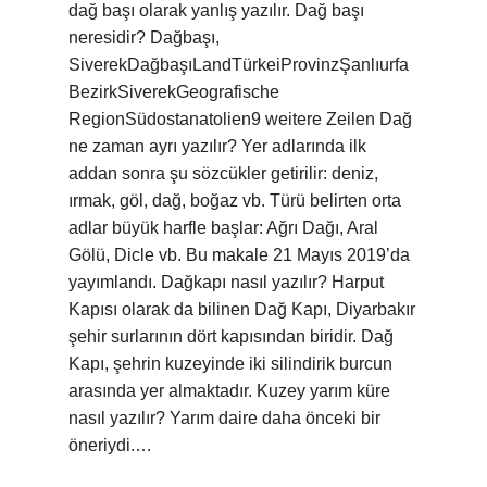
dağ başı olarak yanlış yazılır. Dağ başı
neresidir? Dağbaşı,
SiverekDağbaşıLandTürkeiProvinzŞanlıurfa
BezirkSiverekGeografische
RegionSüdostanatolien9 weitere Zeilen Dağ
ne zaman ayrı yazılır? Yer adlarında ilk
addan sonra şu sözcükler getirilir: deniz,
ırmak, göl, dağ, boğaz vb. Türü belirten orta
adlar büyük harfle başlar: Ağrı Dağı, Aral
Gölü, Dicle vb. Bu makale 21 Mayıs 2019’da
yayımlandı. Dağkapı nasıl yazılır? Harput
Kapısı olarak da bilinen Dağ Kapı, Diyarbakır
şehir surlarının dört kapısından biridir. Dağ
Kapı, şehrin kuzeyinde iki silindirik burcun
arasında yer almaktadır. Kuzey yarım küre
nasıl yazılır? Yarım daire daha önceki bir
öneriydi.…