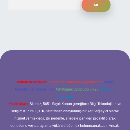
Arama
ilbet bahis sitesi
Reklam ve İletişim:
E-mail:
backlinkpaneli@gmail.com
Teams:
forumhizmeti@gmail.com
Whatsapp: 0262 606 0 726
Telegram:
@karabul
Yasal Uyarı:
Sitemiz, 5651 Sayılı Kanun gereğince Bilgi Teknolojileri ve
İletişim Kurumu (BTK) tarafından onaylanmış bir Yer Sağlayıcı olarak
hizmet vermektedir. Bu nedenle, sitedeki içerikleri proaktif olarak
denetleme veya araştırma yükümlülüğümüz bulunmamaktadır. Ancak,