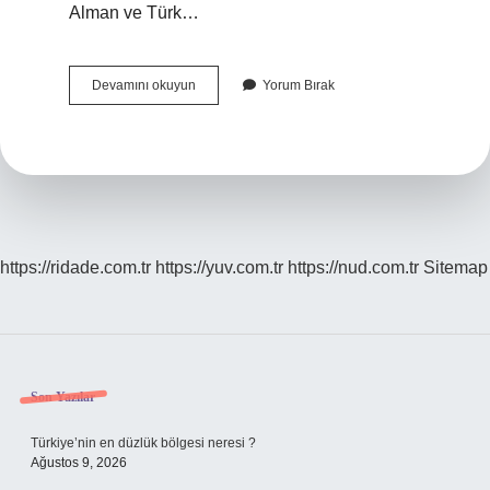
Alman ve Türk…
Türk
Devamını okuyun
Yorum Bırak
Alman
Yüzde
Kaç
Almanca
https://ridade.com.tr
https://yuv.com.tr
https://nud.com.tr
Sitemap
Sidebar
Son Yazılar
Türkiye’nin en düzlük bölgesi neresi ?
Ağustos 9, 2026