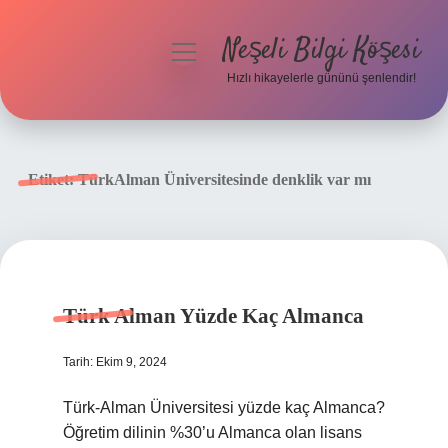
Neşeli Bilgi Köşesi
menüyü
aç
Hızlı hikayelerle gününü şenlendir!
Anasayfa
Gizlilik Politikası
Etiket:
TürkAlman Üniversitesinde denklik var mı
Yasal Uyarı
Hakkımızda
Türk Alman Yüzde Kaç Almanca
Tarih: Ekim 9, 2024
Türk-Alman Üniversitesi yüzde kaç Almanca?
Öğretim dilinin %30’u Almanca olan lisans