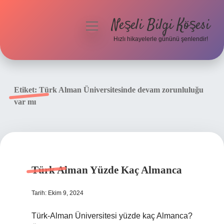
Neşeli Bilgi Köşesi
menüyü
aç
Hızlı hikayelerle gününü şenlendir!
Anasayfa
Gizlilik Politikası
Etiket:
Türk Alman Üniversitesinde devam zorunluluğu
var mı
Yasal Uyarı
Hakkımızda
Türk Alman Yüzde Kaç Almanca
Tarih: Ekim 9, 2024
Türk-Alman Üniversitesi yüzde kaç Almanca?