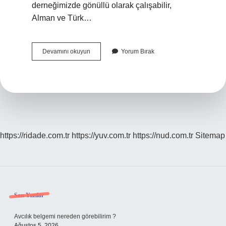
derneğimizde gönüllü olarak çalışabilir,
Alman ve Türk…
Türk
Devamını okuyun
Yorum Bırak
Alman
Yüzde
Kaç
Almanca
https://ridade.com.tr
https://yuv.com.tr
https://nud.com.tr
Sitemap
Sidebar
Son Yazılar
Avcılık belgemi nereden görebilirim ?
Ağustos 5, 2026