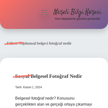
Neşeli Bilgi Köşesi
menüyü
aç
Hızlı hikayelerle gününü şenlendir!
Anasayfa
Gizlilik Politikası
Etiket:
Toplumsal belgeci fotoğraf nedir
Yasal Uyarı
Hakkımızda
Sosyal Belgesel Fotoğraf Nedir
Tarih: Kasım 1, 2024
Belgesel fotoğraf nedir? Konusunu
gerçeklikten alan ve gerçeği ortaya çıkarmayı