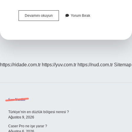
Sosyal
Devamını okuyun
Yorum Bırak
Belgesel
Fotoğraf
Nedir
https://ridade.com.tr
https://yuv.com.tr
https://nud.com.tr
Sitemap
Sidebar
Son Yazılar
Türkiye’nin en düzlük bölgesi neresi ?
Ağustos 9, 2026
Caser Pro ne işe yarar ?
Ağustos 6, 2026