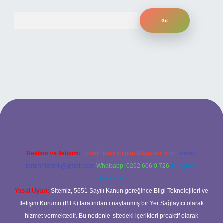
Arama
lbet bahis sitesi
Reklam ve İletişim:
E-mail:
backlinkpaneli@gmail.com
Teams:
forumhizmeti@gmail.com
Whatsapp: 0262 606 0 726
Telegram:
@karabul
Yasal Uyarı:
Sitemiz, 5651 Sayılı Kanun gereğince Bilgi Teknolojileri ve
İletişim Kurumu (BTK) tarafından onaylanmış bir Yer Sağlayıcı olarak
hizmet vermektedir. Bu nedenle, sitedeki içerikleri proaktif olarak