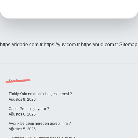
Eski
Arabası
Ne
https://ridade.com.tr
https://yuv.com.tr
https://nud.com.tr
Sitemap
Sidebar
Son Yazılar
Türkiye’nin en düzlük bölgesi neresi ?
Ağustos 9, 2026
Caser Pro ne işe yarar ?
Ağustos 6, 2026
Avcılık belgemi nereden görebilirim ?
Ağustos 5, 2026