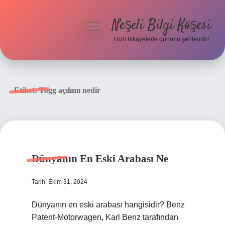
Neşeli Bilgi Köşesi
menüyü
aç
Hızlı hikayelerle gününü şenlendir!
Anasayfa
Gizlilik Politikası
Etiket:
Togg açılımı nedir
Yasal Uyarı
Hakkımızda
Dünyanın En Eski Arabası Ne
Tarih: Ekim 31, 2024
Dünyanın en eski arabası hangisidir? Benz
Patent-Motorwagen, Karl Benz tarafından