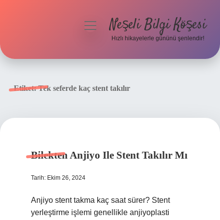
Neşeli Bilgi Köşesi
menüyü
aç
Hızlı hikayelerle gününü şenlendir!
Anasayfa
Gizlilik Politikası
Etiket:
Tek seferde kaç stent takılır
Yasal Uyarı
Hakkımızda
Bilekten Anjiyo Ile Stent Takılır Mı
Tarih: Ekim 26, 2024
Anjiyo stent takma kaç saat sürer? Stent
yerleştirme işlemi genellikle anjiyoplasti