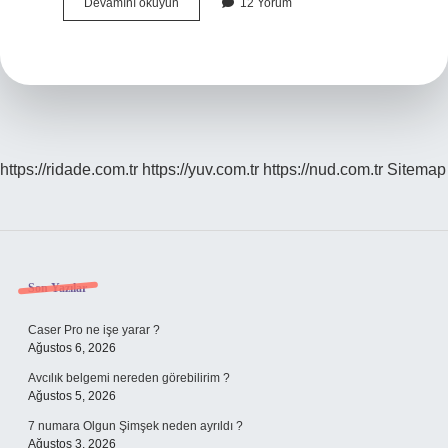
Bilekten
Devamını okuyun
12 Yorum
Anjiyo
Ile
Stent
Takılır
Mı
https://ridade.com.tr
https://yuv.com.tr
https://nud.com.tr
Sitemap
Sidebar
Son Yazılar
Caser Pro ne işe yarar ?
Ağustos 6, 2026
Avcılık belgemi nereden görebilirim ?
Ağustos 5, 2026
7 numara Olgun Şimşek neden ayrıldı ?
Ağustos 3, 2026