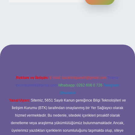
ilbet bahis sitesi
Reklam ve İletişim:
E-mail:
backlinkpaneli@gmail.com
Teams:
forumhizmeti@gmail.com
Whatsapp: 0262 606 0 726
Telegram:
@karabul
Yasal Uyarı:
Sitemiz, 5651 Sayılı Kanun gereğince Bilgi Teknolojileri ve
İletişim Kurumu (BTK) tarafından onaylanmış bir Yer Sağlayıcı olarak
hizmet vermektedir. Bu nedenle, sitedeki içerikleri proaktif olarak
denetleme veya araştırma yükümlülüğümüz bulunmamaktadır. Ancak,
üyelerimiz yazdıkları içeriklerin sorumluluğunu taşımakta olup, siteye