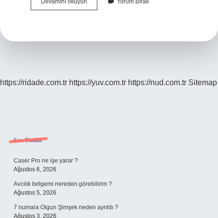
Sahipsiz
Devamını okuyun
Yorum Bırak
Mallar
Nelerdir
https://ridade.com.tr
https://yuv.com.tr
https://nud.com.tr
Sitemap
Sidebar
Son Yazılar
Caser Pro ne işe yarar ?
Ağustos 6, 2026
Avcılık belgemi nereden görebilirim ?
Ağustos 5, 2026
7 numara Olgun Şimşek neden ayrıldı ?
Ağustos 3, 2026