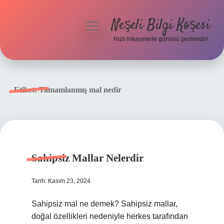
Neşeli Bilgi Köşesi
menüyü
aç
Hızlı hikayelerle gününü şenlendir!
Anasayfa
Gizlilik Politikası
Etiket:
Tamamlanmış mal nedir
Yasal Uyarı
Hakkımızda
Sahipsiz Mallar Nelerdir
Tarih: Kasım 23, 2024
Sahipsiz mal ne demek? Sahipsiz mallar,
doğal özellikleri nedeniyle herkes tarafından