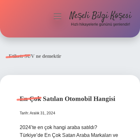
Neşeli Bilgi Köşesi
menüyü
aç
Hızlı hikayelerle gününü şenlendir!
Anasayfa
Gizlilik Politikası
Etiket:
SUV ne demektir
Yasal Uyarı
Hakkımızda
En Çok Satılan Otomobil Hangisi
Tarih: Aralık 31, 2024
2024’te en çok hangi araba satıldı?
Türkiye’de En Çok Satan Araba Markaları ve