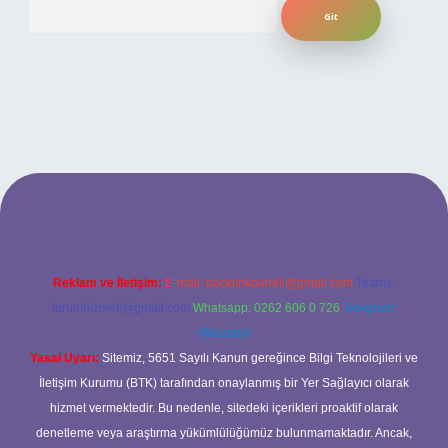
Arama
ilbet bahis sitesi
Reklam ve İletişim:
E-mail:
backlinkpaneli@gmail.com
Teams:
forumhizmeti@gmail.com
Whatsapp: 0262 606 0 726
Telegram:
@karabul
Yasal Uyarı:
Sitemiz, 5651 Sayılı Kanun gereğince Bilgi Teknolojileri ve
İletişim Kurumu (BTK) tarafından onaylanmış bir Yer Sağlayıcı olarak
hizmet vermektedir. Bu nedenle, sitedeki içerikleri proaktif olarak
denetleme veya araştırma yükümlülüğümüz bulunmamaktadır. Ancak,