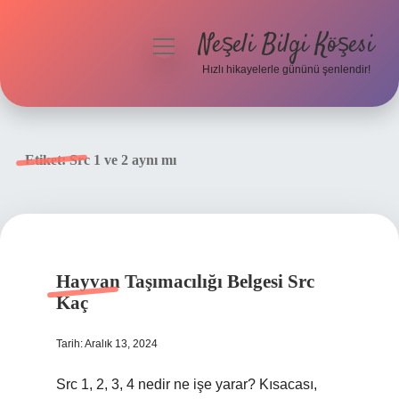
Neşeli Bilgi Köşesi
menüyü
aç
Hızlı hikayelerle gününü şenlendir!
Anasayfa
Gizlilik Politikası
Etiket:
Src 1 ve 2 aynı mı
Yasal Uyarı
Hakkımızda
Hayvan Taşımacılığı Belgesi Src
Kaç
Tarih: Aralık 13, 2024
Src 1, 2, 3, 4 nedir ne işe yarar? Kısacası,