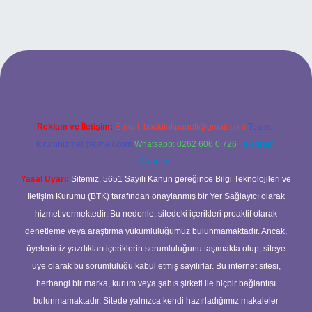
ilbet bahis sitesi
Reklam ve İletişim:
E-mail:
backlinkpaneli@gmail.com
Teams:
forumhizmeti@gmail.com
Whatsapp: 0262 606 0 726
Telegram:
@karabul
Yasal Uyarı:
Sitemiz, 5651 Sayılı Kanun gereğince Bilgi Teknolojileri ve
İletişim Kurumu (BTK) tarafından onaylanmış bir Yer Sağlayıcı olarak
hizmet vermektedir. Bu nedenle, sitedeki içerikleri proaktif olarak
denetleme veya araştırma yükümlülüğümüz bulunmamaktadır. Ancak,
üyelerimiz yazdıkları içeriklerin sorumluluğunu taşımakta olup, siteye
üye olarak bu sorumluluğu kabul etmiş sayılırlar. Bu internet sitesi,
herhangi bir marka, kurum veya şahıs şirketi ile hiçbir bağlantısı
bulunmamaktadır. Sitede yalnızca kendi hazırladığımız makaleler