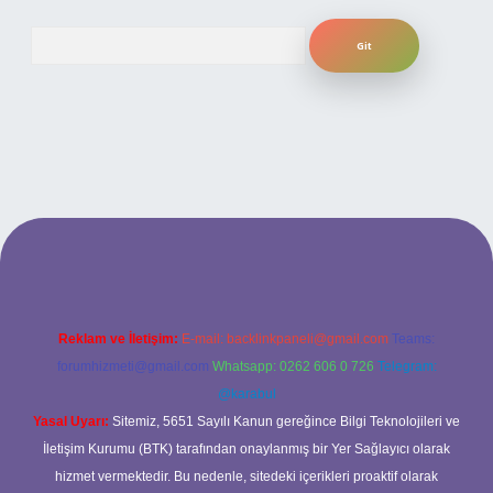
Arama
ilbet bahis sitesi
Reklam ve İletişim:
E-mail:
backlinkpaneli@gmail.com
Teams:
forumhizmeti@gmail.com
Whatsapp: 0262 606 0 726
Telegram:
@karabul
Yasal Uyarı:
Sitemiz, 5651 Sayılı Kanun gereğince Bilgi Teknolojileri ve
İletişim Kurumu (BTK) tarafından onaylanmış bir Yer Sağlayıcı olarak
hizmet vermektedir. Bu nedenle, sitedeki içerikleri proaktif olarak