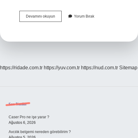
Sosyal
Devamını okuyun
Yorum Bırak
Belgesel
Fotoğraf
Nedir
https://ridade.com.tr
https://yuv.com.tr
https://nud.com.tr
Sitemap
Sidebar
Son Yazılar
Caser Pro ne işe yarar ?
Ağustos 6, 2026
Avcılık belgemi nereden görebilirim ?
Ağustos 5, 2026