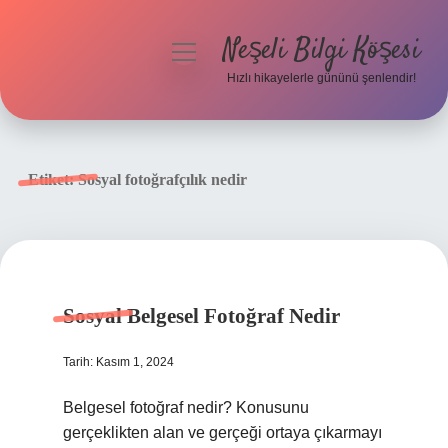
Neşeli Bilgi Köşesi
menüyü
aç
Hızlı hikayelerle gününü şenlendir!
Anasayfa
Gizlilik Politikası
Etiket:
Sosyal fotoğrafçılık nedir
Yasal Uyarı
Hakkımızda
Sosyal Belgesel Fotoğraf Nedir
Tarih: Kasım 1, 2024
Belgesel fotoğraf nedir? Konusunu
gerçeklikten alan ve gerçeği ortaya çıkarmayı