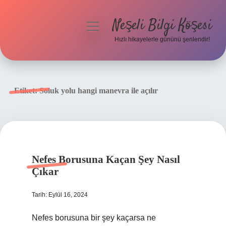
Neşeli Bilgi Köşesi
menüyü
aç
Hızlı hikayelerle gününü şenlendir!
Anasayfa
Gizlilik Politikası
Etiket:
Soluk yolu hangi manevra ile açılır
Yasal Uyarı
Hakkımızda
Nefes Borusuna Kaçan Şey Nasıl
Çıkar
Tarih: Eylül 16, 2024
Nefes borusuna bir şey kaçarsa ne