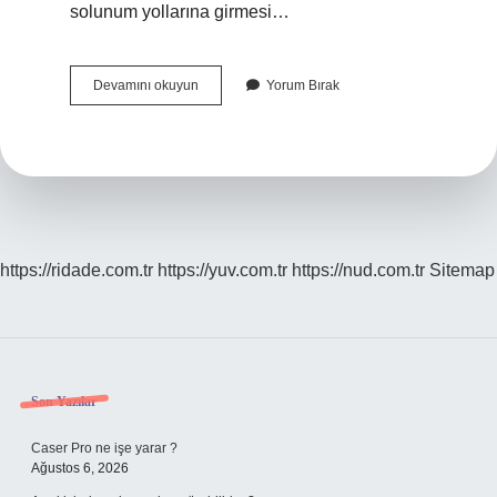
solunum yollarına girmesi…
Nefes
Devamını okuyun
Yorum Bırak
Borusuna
Kaçan
Şey
Nasıl
Çıkar
https://ridade.com.tr
https://yuv.com.tr
https://nud.com.tr
Sitemap
Sidebar
Son Yazılar
Caser Pro ne işe yarar ?
Ağustos 6, 2026