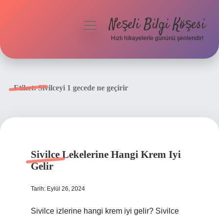
Neşeli Bilgi Köşesi
menüyü
aç
Hızlı hikayelerle gününü şenlendir!
Anasayfa
Gizlilik Politikası
Etiket:
Sivilceyi 1 gecede ne geçirir
Yasal Uyarı
Hakkımızda
Sivilce Lekelerine Hangi Krem Iyi
Gelir
Tarih: Eylül 26, 2024
Sivilce izlerine hangi krem iyi gelir? Sivilce