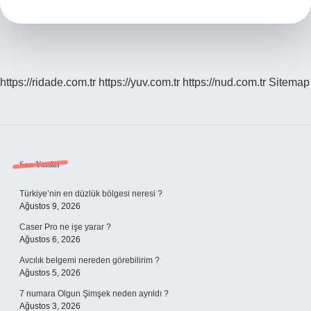
Krem
Iyi
Gelir
https://ridade.com.tr
https://yuv.com.tr
https://nud.com.tr
Sitemap
Sidebar
Son Yazılar
Türkiye’nin en düzlük bölgesi neresi ?
Ağustos 9, 2026
Caser Pro ne işe yarar ?
Ağustos 6, 2026
Avcılık belgemi nereden görebilirim ?
Ağustos 5, 2026
7 numara Olgun Şimşek neden ayrıldı ?
Ağustos 3, 2026