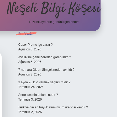
Neşeli Bilgi Köşesi
Hızlı hikayelerle gününü şenlendir!
Sidebar
Son Yazılar
ilbet bahis sitesi
Caser Pro ne işe yarar ?
Ağustos 6, 2026
Avcılık belgemi nereden görebilirim ?
Ağustos 5, 2026
7 numara Olgun Şimşek neden ayrıldı ?
Ağustos 3, 2026
3 ayda 20 kilo vermek sağlıklı mıdır ?
Temmuz 24, 2026
Anne isminin anlamı nedir ?
Temmuz 3, 2026
Türkiye’nin en büyük alüminyum üreticisi kimdir ?
Temmuz 2, 2026