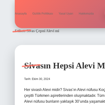
Anasayfa
Gizlilik Politikası
Yasal Uyarı
Hakkımızda
Etiket:
Sivas Çepni Alevi mi
Sivasın Hepsi Alevi M
Tarih: Ekim 30, 2024
Her sivaslı Alevi midir? Sivas’ın Alevi nüfusu Koçg
çeşitli Türkmen aşiretlerinden oluşmaktadır. Tüm
Alevi nüfusu bunların yaklaşık 30’unda yaşamaktad