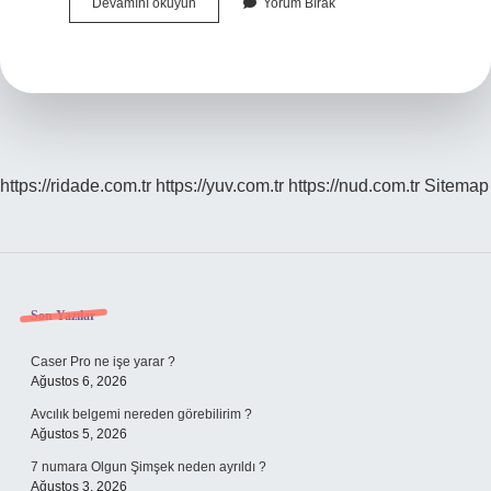
Sinirli
Devamını okuyun
Yorum Bırak
Ot
Nasıl
Kullanılır
https://ridade.com.tr
https://yuv.com.tr
https://nud.com.tr
Sitemap
Sidebar
Son Yazılar
Caser Pro ne işe yarar ?
Ağustos 6, 2026
Avcılık belgemi nereden görebilirim ?
Ağustos 5, 2026
7 numara Olgun Şimşek neden ayrıldı ?
Ağustos 3, 2026