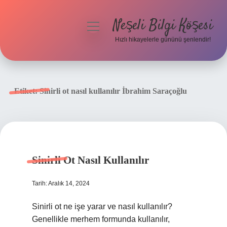
Neşeli Bilgi Köşesi
menüyü
aç
Hızlı hikayelerle gününü şenlendir!
Anasayfa
Gizlilik Politikası
Etiket:
Sinirli ot nasıl kullanılır İbrahim Saraçoğlu
Yasal Uyarı
Hakkımızda
Sinirli Ot Nasıl Kullanılır
Tarih: Aralık 14, 2024
Sinirli ot ne işe yarar ve nasıl kullanılır?
Genellikle merhem formunda kullanılır,