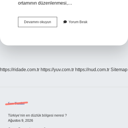
ortamının düzenlenmesi,…
Sınıf
Devamını okuyun
Yorum Bırak
Yönetiminde
Öne
Çıkan
Yönetim
Modelleri
Nelerdir
https://ridade.com.tr
https://yuv.com.tr
https://nud.com.tr
Sitemap
Sidebar
Son Yazılar
Türkiye’nin en düzlük bölgesi neresi ?
Ağustos 9, 2026