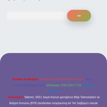
Arama
ilbet bahis sitesi
Reklam ve İletişim:
E-mail:
backlinkpaneli@gmail.com
Teams:
forumhizmeti@gmail.com
Whatsapp: 0262 606 0 726
Telegram:
@karabul
Yasal Uyarı:
Sitemiz, 5651 Sayılı Kanun gereğince Bilgi Teknolojileri ve
İletişim Kurumu (BTK) tarafından onaylanmış bir Yer Sağlayıcı olarak