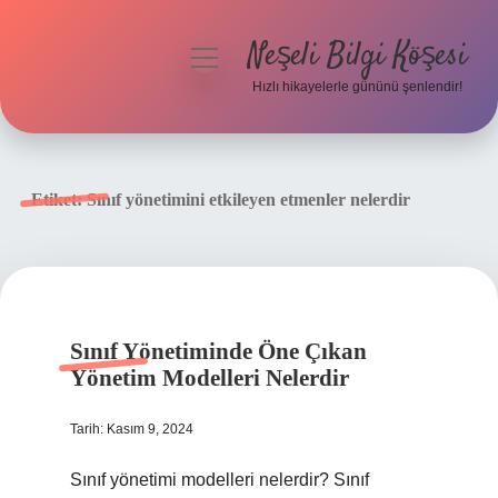
Neşeli Bilgi Köşesi
menüyü
aç
Hızlı hikayelerle gününü şenlendir!
Anasayfa
Gizlilik Politikası
Etiket:
Sınıf yönetimini etkileyen etmenler nelerdir
Yasal Uyarı
Hakkımızda
Sınıf Yönetiminde Öne Çıkan
Yönetim Modelleri Nelerdir
Tarih: Kasım 9, 2024
Sınıf yönetimi modelleri nelerdir? Sınıf