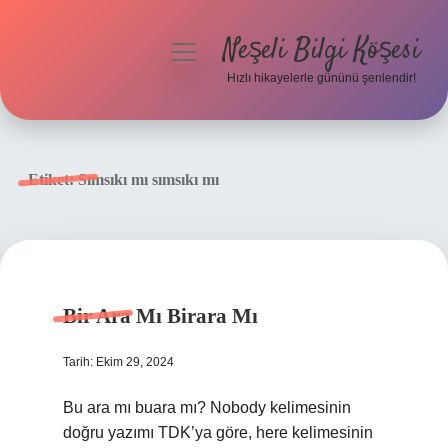
Neşeli Bilgi Köşesi
menüyü
aç
Hızlı hikayelerle gününü şenlendir!
Anasayfa
Gizlilik Politikası
Etiket:
Sımsıkı mı sımsıkı mı
Yasal Uyarı
Hakkımızda
Bir Ara Mı Birara Mı
Tarih: Ekim 29, 2024
Bu ara mı buara mı? Nobody kelimesinin
doğru yazımı TDK’ya göre, here kelimesinin