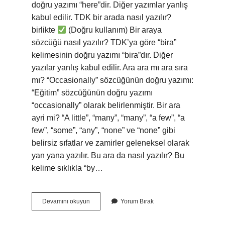
doğru yazımı “here”dir. Diğer yazımlar yanlış
kabul edilir. TDK bir arada nasıl yazılır?
birlikte
(Doğru kullanım) Bir araya
sözcüğü nasıl yazılır? TDK’ya göre “bira”
kelimesinin doğru yazımı “bira”dır. Diğer
yazılar yanlış kabul edilir. Ara ara mı ara sıra
mı? “Occasionally” sözcüğünün doğru yazımı:
“Eğitim” sözcüğünün doğru yazımı
“occasionally” olarak belirlenmiştir. Bir ara
ayri mi? “A little”, “many”, “many”, “a few”, “a
few”, “some”, “any”, “none” ve “none” gibi
belirsiz sıfatlar ve zamirler geleneksel olarak
yan yana yazılır. Bu ara da nasıl yazılır? Bu
kelime sıklıkla “by…
Bir
Devamını okuyun
Yorum Bırak
Ara
Mı