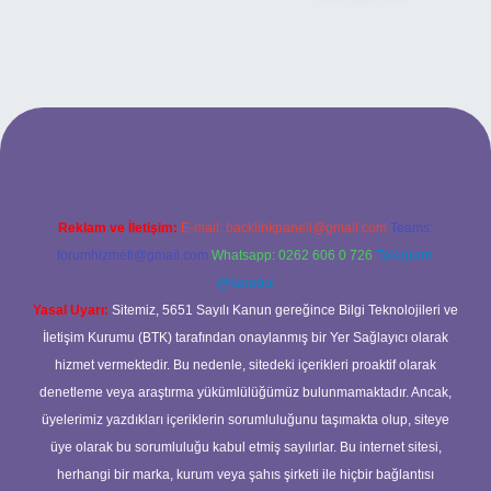
ilbet bahis sitesi
Reklam ve İletişim:
E-mail:
backlinkpaneli@gmail.com
Teams:
forumhizmeti@gmail.com
Whatsapp: 0262 606 0 726
Telegram:
@karabul
Yasal Uyarı:
Sitemiz, 5651 Sayılı Kanun gereğince Bilgi Teknolojileri ve
İletişim Kurumu (BTK) tarafından onaylanmış bir Yer Sağlayıcı olarak
hizmet vermektedir. Bu nedenle, sitedeki içerikleri proaktif olarak
denetleme veya araştırma yükümlülüğümüz bulunmamaktadır. Ancak,
üyelerimiz yazdıkları içeriklerin sorumluluğunu taşımakta olup, siteye
üye olarak bu sorumluluğu kabul etmiş sayılırlar. Bu internet sitesi,
herhangi bir marka, kurum veya şahıs şirketi ile hiçbir bağlantısı