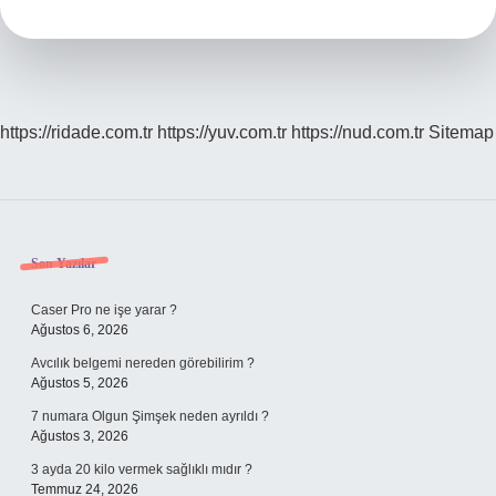
Birara
Mı
https://ridade.com.tr
https://yuv.com.tr
https://nud.com.tr
Sitemap
Sidebar
Son Yazılar
Caser Pro ne işe yarar ?
Ağustos 6, 2026
Avcılık belgemi nereden görebilirim ?
Ağustos 5, 2026
7 numara Olgun Şimşek neden ayrıldı ?
Ağustos 3, 2026
3 ayda 20 kilo vermek sağlıklı mıdır ?
Temmuz 24, 2026