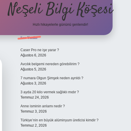
Neşeli Bilgi Köşesi
Hızlı hikayelerle gününü şenlendir!
Sidebar
Son Yazılar
ilbet bahis sitesi
Caser Pro ne işe yarar ?
Ağustos 6, 2026
Avcılık belgemi nereden görebilirim ?
Ağustos 5, 2026
7 numara Olgun Şimşek neden ayrıldı ?
Ağustos 3, 2026
3 ayda 20 kilo vermek sağlıklı mıdır ?
Temmuz 24, 2026
Anne isminin anlamı nedir ?
Temmuz 3, 2026
Türkiye’nin en büyük alüminyum üreticisi kimdir ?
Temmuz 2, 2026