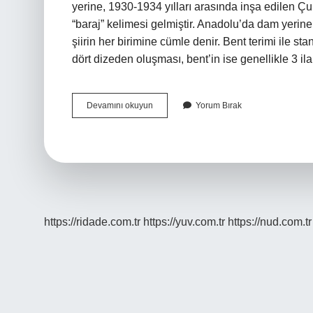
yerine, 1930-1934 yılları arasında inşa edilen Ç
“baraj” kelimesi gelmiştir. Anadolu’da dam yerine 
şiirin her birimine cümle denir. Bent terimi ile st
dört dizeden oluşması, bent’in ise genellikle 3 i
Bent
Devamını okuyun
Yorum Bırak
Nasıl
Anlaşılır
https://ridade.com.tr
https://yuv.com.tr
https://nud.com.tr