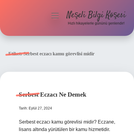
Neşeli Bilgi Köşesi
menüyü
aç
Hızlı hikayelerle gününü şenlendir!
Anasayfa
Gizlilik Politikası
Etiket:
Serbest eczacı kamu görevlisi midir
Yasal Uyarı
Hakkımızda
Serbest Eczacı Ne Demek
Tarih: Eylül 27, 2024
Serbest eczacı kamu görevlisi midir? Eczane,
lisans altında yürütülen bir kamu hizmetidir.