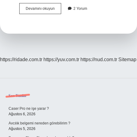
Serbest
Devamını okuyun
2 Yorum
Eczacı
Ne
Demek
https://ridade.com.tr
https://yuv.com.tr
https://nud.com.tr
Sitemap
Sidebar
Son Yazılar
Caser Pro ne işe yarar ?
Ağustos 6, 2026
Avcılık belgemi nereden görebilirim ?
Ağustos 5, 2026