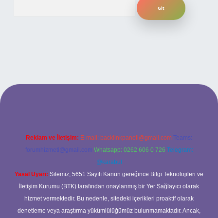
Arama
i
Reklam ve İletişim:
E-mail:
backlinkpaneli@gmail.com
Teams:
forumhizmeti@gmail.com
Whatsapp: 0262 606 0 726
Telegram:
@karabul
Yasal Uyarı:
Sitemiz, 5651 Sayılı Kanun gereğince Bilgi Teknolojileri ve
İletişim Kurumu (BTK) tarafından onaylanmış bir Yer Sağlayıcı olarak
hizmet vermektedir. Bu nedenle, sitedeki içerikleri proaktif olarak
denetleme veya araştırma yükümlülüğümüz bulunmamaktadır. Ancak,