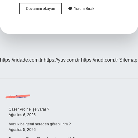
Sakal
Devamını okuyun
Yorum Bırak
Kiran
Ne
Demek
https://ridade.com.tr
https://yuv.com.tr
https://nud.com.tr
Sitemap
Sidebar
Son Yazılar
Caser Pro ne işe yarar ?
Ağustos 6, 2026
Avcılık belgemi nereden görebilirim ?
Ağustos 5, 2026