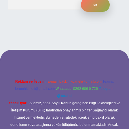
Arama
lbet bahis sitesi
Reklam ve İletişim:
E-mail:
backlinkpaneli@gmail.com
Teams:
forumhizmeti@gmail.com
Whatsapp: 0262 606 0 726
Telegram:
@karabul
Yasal Uyarı:
Sitemiz, 5651 Sayılı Kanun gereğince Bilgi Teknolojileri ve
İletişim Kurumu (BTK) tarafından onaylanmış bir Yer Sağlayıcı olarak
hizmet vermektedir. Bu nedenle, sitedeki içerikleri proaktif olarak
denetleme veya araştırma yükümlülüğümüz bulunmamaktadır. Ancak,