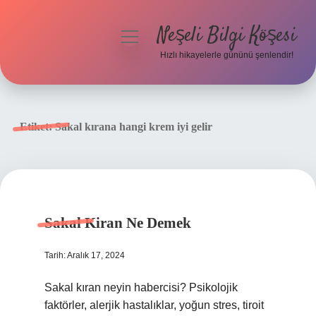
Neşeli Bilgi Köşesi
menüyü
aç
Hızlı hikayelerle gününü şenlendir!
Anasayfa
Gizlilik Politikası
Etiket:
Sakal kırana hangi krem iyi gelir
Yasal Uyarı
Hakkımızda
Sakal Kiran Ne Demek
Tarih: Aralık 17, 2024
Sakal kıran neyin habercisi? Psikolojik
faktörler, alerjik hastalıklar, yoğun stres, tiroit