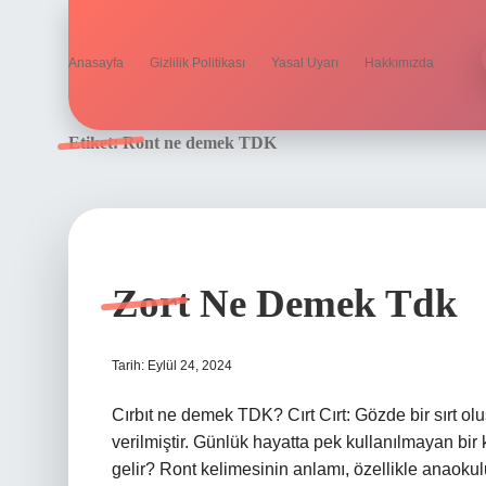
Anasayfa
Gizlilik Politikası
Yasal Uyarı
Hakkımızda
Etiket:
Ront ne demek TDK
Zort Ne Demek Tdk
Tarih: Eylül 24, 2024
Cırbıt ne demek TDK? Cırt Cırt: Gözde bir sırt o
verilmiştir. Günlük hayatta pek kullanılmayan bi
gelir? Ront kelimesinin anlamı, özellikle anaokulu