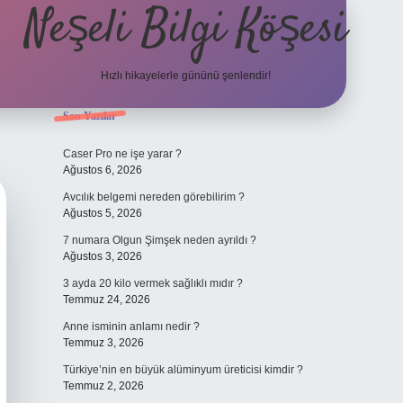
Neşeli Bilgi Köşesi
Hızlı hikayelerle gününü şenlendir!
Sidebar
Son Yazılar
ilbet bahis sitesi
Caser Pro ne işe yarar ?
Ağustos 6, 2026
Avcılık belgemi nereden görebilirim ?
Ağustos 5, 2026
7 numara Olgun Şimşek neden ayrıldı ?
Ağustos 3, 2026
3 ayda 20 kilo vermek sağlıklı mıdır ?
Temmuz 24, 2026
Anne isminin anlamı nedir ?
Temmuz 3, 2026
Türkiye’nin en büyük alüminyum üreticisi kimdir ?
Temmuz 2, 2026