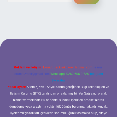
ilbet bahis sitesi
Reklam ve İletişim:
E-mail:
backlinkpaneli@gmail.com
Teams:
forumhizmeti@gmail.com
Whatsapp: 0262 606 0 726
Telegram:
@karabul
Yasal Uyarı:
Sitemiz, 5651 Sayılı Kanun gereğince Bilgi Teknolojileri ve
İletişim Kurumu (BTK) tarafından onaylanmış bir Yer Sağlayıcı olarak
hizmet vermektedir. Bu nedenle, sitedeki içerikleri proaktif olarak
denetleme veya araştırma yükümlülüğümüz bulunmamaktadır. Ancak,
üyelerimiz yazdıkları içeriklerin sorumluluğunu taşımakta olup, siteye