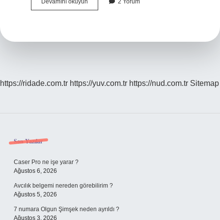
Vedik
Devamını okuyun
2 Yorum
Rasi
Ne
Demek
https://ridade.com.tr
https://yuv.com.tr
https://nud.com.tr
Sitemap
Sidebar
Son Yazılar
Caser Pro ne işe yarar ?
Ağustos 6, 2026
Avcılık belgemi nereden görebilirim ?
Ağustos 5, 2026
7 numara Olgun Şimşek neden ayrıldı ?
Ağustos 3, 2026