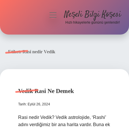
Neşeli Bilgi Köşesi
menüyü
aç
Hızlı hikayelerle gününü şenlendir!
Anasayfa
Gizlilik Politikası
Etiket:
Rasi nedir Vedik
Yasal Uyarı
Hakkımızda
Vedik Rasi Ne Demek
Tarih: Eylül 26, 2024
Rasi nedir Vedik? Vedik astrolojide, ‘Rashi’
adını verdiğimiz bir ana harita vardır. Buna ek